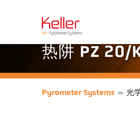
热阱 PZ 20/
Pyrometer Systems
光