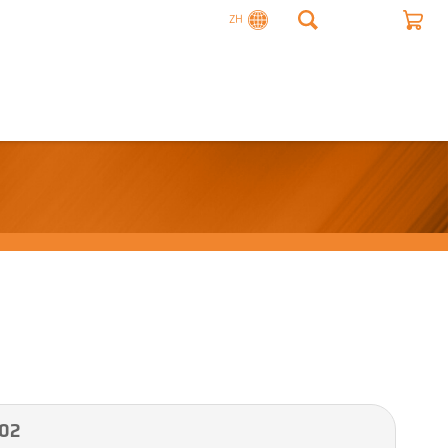
ZH
02