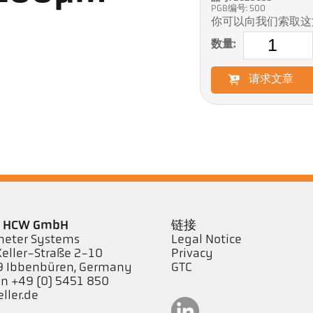
PGB编号: 500
你可以向我们索取这
数量:
请求文章
er HCW GmbH
链接
eter Systems
Legal Notice
Keller-Straße 2-10
Privacy
 Ibbenbüren, Germany
GTC
on +49 (0) 5451 850
ller.de