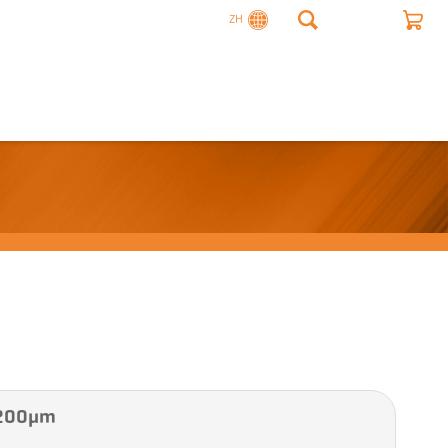
ZH
 200µm