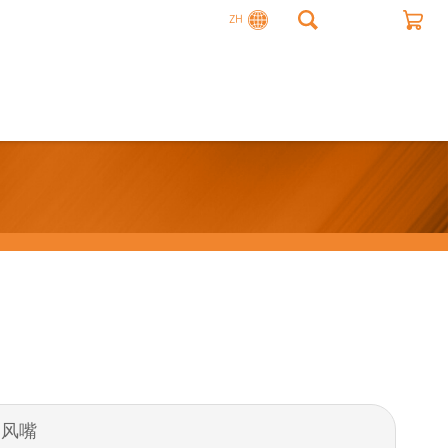
ZH
轴向风嘴