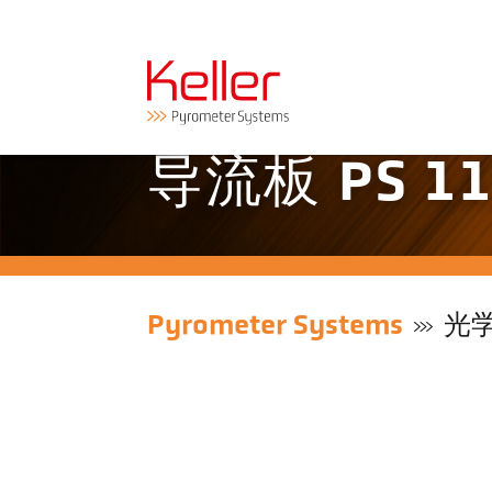
导流板 PS 11
Pyrometer Systems
光