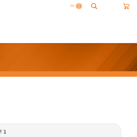
ZH
F 1