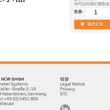
你可以向我们索取这
数量:
请求文章
er HCW GmbH
链接
eter Systems
Legal Notice
Keller-Straße 2-10
Privacy
 Ibbenbüren, Germany
GTC
on +49 (0) 5451 850
ller.de