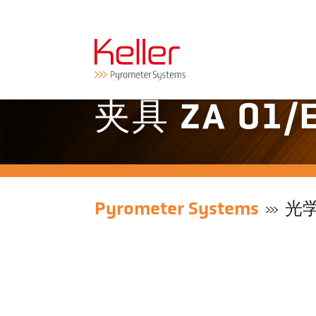
夹具 ZA 01/
Pyrometer Systems
光