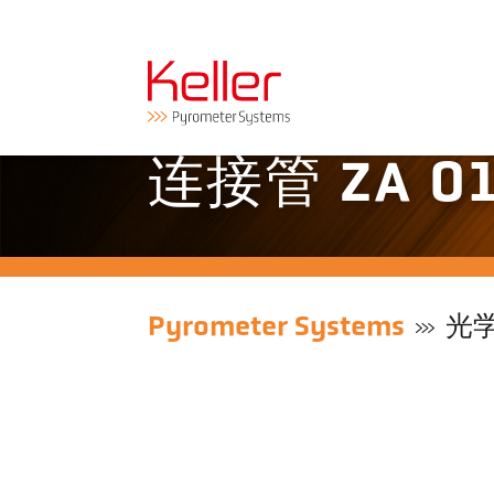
连接管 ZA 01
Pyrometer Systems
光