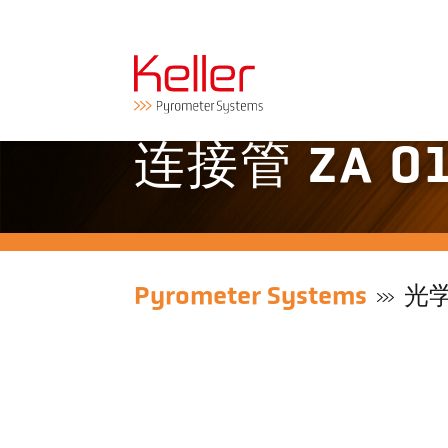
连接管 ZA 0
Pyrometer Systems
光