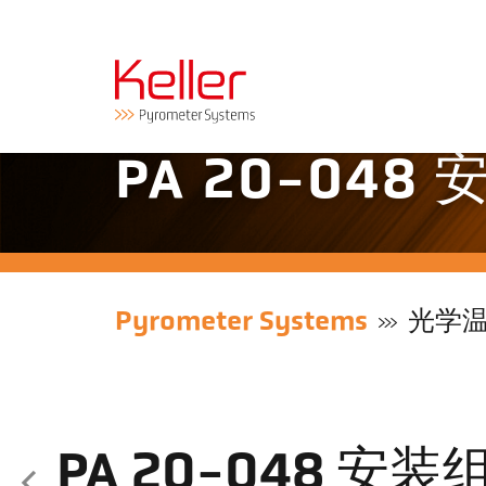
PA 20-048
Pyrometer Systems
光学
PA 20-048 安装