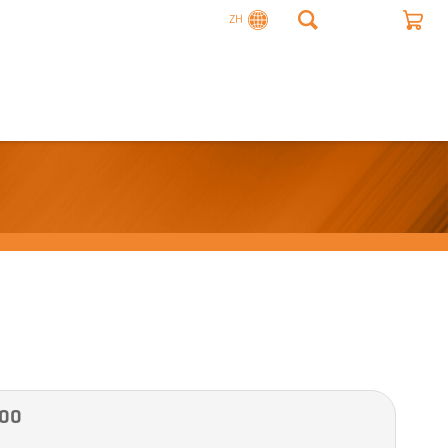
ZH
00