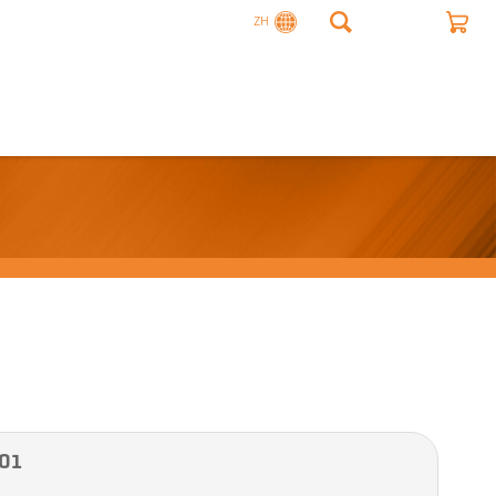
ZH
01