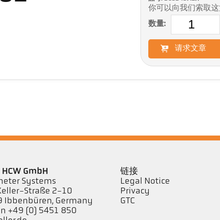
你可以向我们索取这
数量:
请求文章
er HCW GmbH
链接
eter Systems
Legal Notice
Keller-Straße 2-10
Privacy
 Ibbenbüren, Germany
GTC
on +49 (0) 5451 850