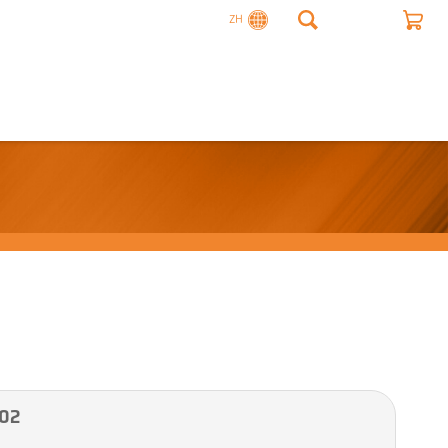
ZH
02