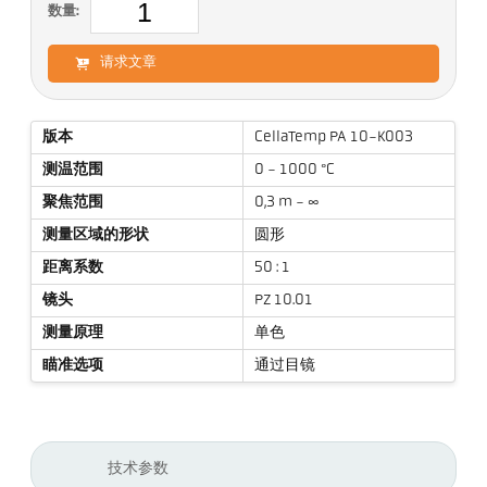
数量:
请求文章
版本
CellaTemp PA 10-K003
测温范围
0 - 1000 °C
聚焦范围
0,3 m - ∞
测量区域的形状
圆形
距离系数
50 : 1
镜头
PZ 10.01
测量原理
单色
瞄准选项
通过目镜
技术参数