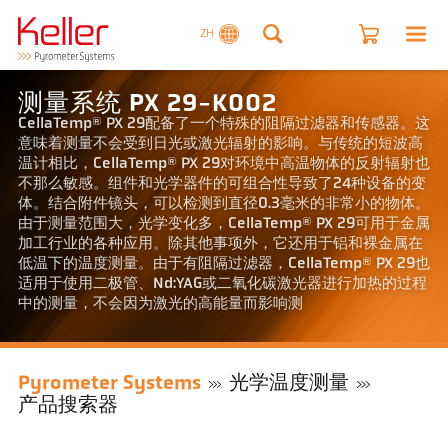
ZH
测量系统 PX 29-K002
CellaTemp® PX 29配备了一个特殊的阻隔过滤器和传感器。这
意味着测量不会受到日光或激光辐射的影响。与传统的短波高
温计相比，CellaTemp® PX 29对环境中高温物体的反射辐射也
不那么敏感。组件和光学器件的可组合性导致了24种设备的变
体。结合附件镜头，可以检测到直径0.3毫米的非常小的物体。
由于测量范围大，光学变化多，CellaTemp® PX 29可用于金属
加工行业的各种应用。除其他事项外，它还用于铝和裸金属在
低温下的温度测量。由于有阻隔过滤器，CellaTemp® PX 29也
适用于使用二极管、Nd:YAG或二氧化碳激光器进行加热的过程
中的测量，不会因为激光的高能量而影响测
Pyrometer Systems
光学温度测量
产品搜索器