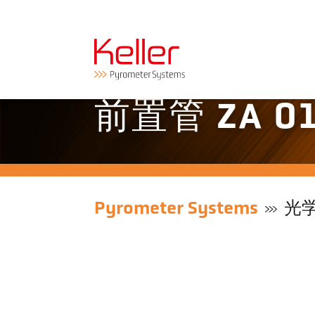
前置管 ZA 01/
Pyrometer Systems
光