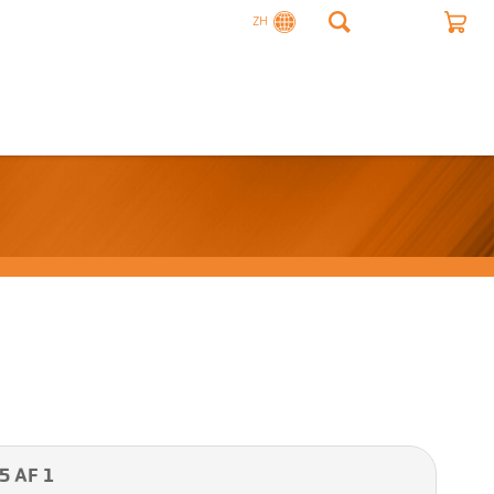
ZH
 AF 1