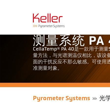
测量系统 PA 
CellaTemp® PA 40是一款用
量方法，与光谱测温仪相比，该设
面的干扰反应不那么敏感。可使用
准测量对象。
Pyrometer Systems
光