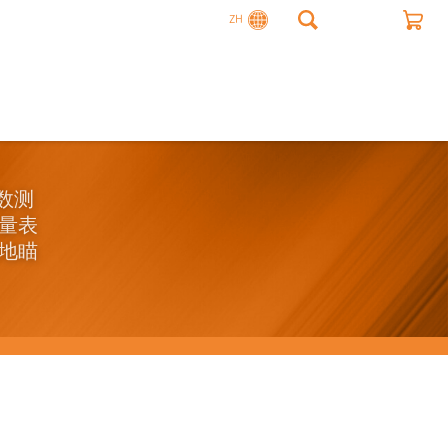
ZH
商数测
量表
地瞄