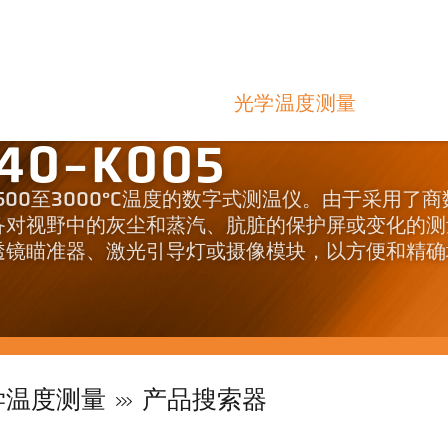
光学温度测量
40-K005
于测量500至3000°C温度的数字式测温仪。由于采用了
备对视野中的灰尘和蒸汽、肮脏的保护屏或变化的测
透镜瞄准器、激光引导灯或摄像模块，以方便和精确
学温度测量
产品搜索器