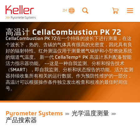
ZH
高温计 CellaCombustion PK 72
CellaCombustion PK 72在一个特殊的波长下进行测量，在这
个波长下，热的、含碳的气体具有很高的光密度，因此具有良
好的辐射特性。红外测温仪用于测量燃气锅炉和小型燃烧系统
的烟道气温度。 新一代 CellaTemp® PK 高温计系列配备智能
活力指示器功能。 --这是一种自我监测、分析和报告技术
（SMART），即自我监测、分析和状态报告的功能。活力监测
器持续收集所有相关的运行数据。作为预防性维护的一部分，
高温计可以根据操作条件独立发出检查和校准的最佳时间信
号。
Pyrometer Systems
光学温度测量
产品搜索器