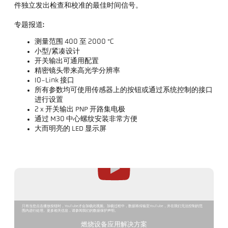
件独立发出检查和校准的最佳时间信号。
专题报道:
测量范围 400 至 2000 °C
小型/紧凑设计
开关输出可通用配置
精密镜头带来高光学分辨率
IO-Link 接口
所有参数均可使用传感器上的按钮或通过系统控制的接口
进行设置
2 x 开关输出 PNP 开路集电极
通过 M30 中心螺纹安装非常方便
大而明亮的 LED 显示屏
只有当您点击播放按钮时，YouTube才会加载此视频。加载过程中，数据将传输至YouTube，并在我们无法控制的范
围内进行处理。更多相关信息，请参阅我们的数据保护声明。
燃烧设备应用解决方案