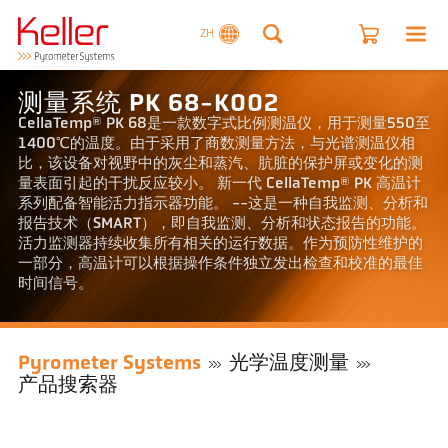
ZH
测量系统 PK 68-K002
CellaTemp® PK 68是一款数字式比例测温仪，用于测量550至
1400℃的温度。由于采用了商数测量方法，与光谱测温仪相
比，该设备对视野中的灰尘和蒸汽、肮脏的保护屏或变化的测
量表面引起的干扰反应较小。 新一代 CellaTemp® PK 高温计
系列配备智能活力指示器功能。 --这是一种自我监测、分析和
报告技术（SMART），即自我监测、分析和状态报告的功能。
活力监测器持续收集所有相关的运行数据。作为预防性维护的
一部分，高温计可以根据操作条件独立发出检查和校准的最佳
时间信号。
Pyrometer Systems
光学温度测量
产品搜索器