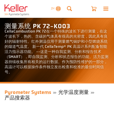
ZH
测量系统 PK 72-K003
CellaCombustion PK 72在一个特殊的波长下进行测量，在这
个波长下，热的、含碳的气体具有很高的光密度，因此具有良
好的辐射特性。红外测温仪用于测量燃气锅炉和小型燃烧系统
的烟道气温度。 新一代 CellaTemp® PK 高温计系列配备智能
活力指示器功能。 --这是一种自我监测、分析和报告技术
（SMART），即自我监测、分析和状态报告的功能。活力监测
器持续收集所有相关的运行数据。作为预防性维护的一部分，
高温计可以根据操作条件独立发出检查和校准的最佳时间信
号。
Pyrometer Systems
光学温度测量
产品搜索器