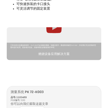
可快速拆装的卡口接头
可灵活调节的固定装置
只有当您点击播放按钮时，YouTube才会加载此视频。加载过程中，数据将传输至YouTube，并在我们无法控制的范
围内进行处理。更多相关信息，请参阅我们的数据保护声明。
燃烧设备应用解决方案
测量系统 PK 72-K003
品号: 1103493
PGB编号: 500
你可以向我们索取这篇文章