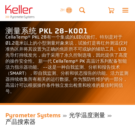
ZH
测量系统 PKL 28-K001
CellaTemp® PKL 28有一个集成的LED试验灯。特别是对于
Ø1.2毫米以上的小型测量对象来说，试验灯是将红外测温仪对
准热区并将其设置为正确的焦距所不可或缺的辅助工具。LED
先导灯持续发光，由于采用了永久控制选项，因此提供了高度
的操作安全性。 新一代 CellaTemp® PK 高温计系列配备智能
活力指示器功能。 --这是一种自我监测、分析和报告技术
（SMART），即自我监测、分析和状态报告的功能。活力监测
器持续收集所有相关的运行数据。作为预防性维护的一部分，
高温计可以根据操作条件独立发出检查和校准的最佳时间信
号。
Pyrometer Systems
光学温度测量
产品搜索器