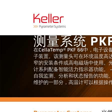
测量系统 PKF
在CellaTemp® PKF 66
子装置。该测量头可在环境温度高达
窄的安装条件或高电磁场中使用。光纤的长
计系列配备智能活力指示器功能。 -
自我监测、分析和状态报告的功能
维护的一部分，高温计可以根据操