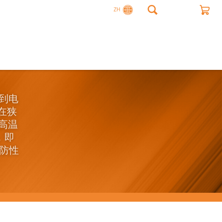
ZH
输到电
在狭
 高温
，即
防性