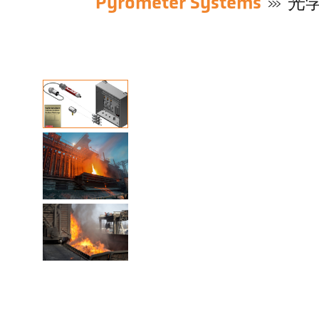
Pyrometer Systems
光