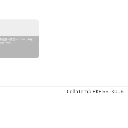
据将传输至YouTube，并在
据保护声明。
CellaTemp PKF 66-K006
700 - 1800 °C
0,2 m - ∞
圆形