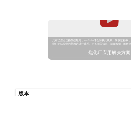
只有当您点击播放按钮时，YouTube才会加载此视频。加载过程中，数
我们无法控制的范围内进行处理。更多相关信息，请参阅我们的数
焦化厂应用解决方案
版本
测温范围
聚焦范围
测量区域的形状