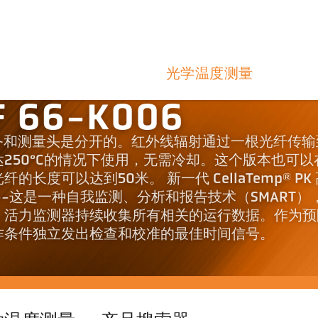
光学温度测量
 66-K006
中，电子设备和测量头是分开的。红外线辐射通过一根光纤传
250°C的情况下使用，无需冷却。这个版本也可以
度可以达到50米。 新一代 CellaTemp® PK
-这是一种自我监测、分析和报告技术（SMART）
。活力监测器持续收集所有相关的运行数据。作为预
作条件独立发出检查和校准的最佳时间信号。