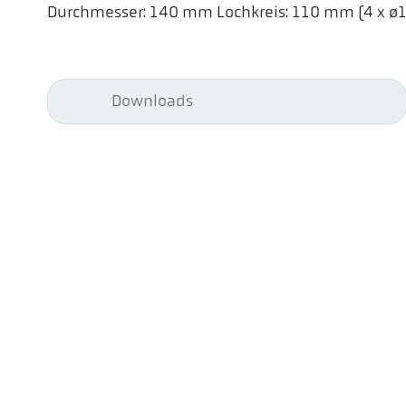
Durchmesser: 140 mm Lochkreis: 110 mm (4 x 
Downloads
Kel
Pyr
Car
494
Ge
Tel
ps@