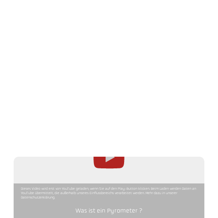
Dieses Video wird erst von YouTube geladen, wenn Sie auf den Play-Button klicken. Beim Laden werden Daten an
YouTube übermittelt, die außerhalb unseres Einflussbereichs verarbeitet werden. Mehr dazu in unserer
Datenschutzerklärung.
Was ist ein Pyrometer ?