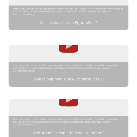
Dieses Video wird erst von YouTube geladen, wenn Sie auf den Play-Button klicken. Beim Laden werden Daten an
YouTube übermittelt, die außerhalb unseres Einflussbereichs verarbeitet werden. Mehr dazu in unserer
Datenschutzerklärung.
Wie fokussiert man Pyrometer ?
Dieses Video wird erst von YouTube geladen, wenn Sie auf den Play-Button klicken. Beim Laden werden Daten an
YouTube übermittelt, die außerhalb unseres Einflussbereichs verarbeitet werden. Mehr dazu in unserer
Datenschutzerklärung.
Wie reinigt man eine Pyrometerlinse ?
Dieses Video wird erst von YouTube geladen, wenn Sie auf den Play-Button klicken. Beim Laden werden Daten an
YouTube übermittelt, die außerhalb unseres Einflussbereichs verarbeitet werden. Mehr dazu in unserer
Datenschutzerklärung.
Welche Lebensdauer haben Pyrometer ?