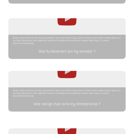
Dieses Video wird erst von YouTube geladen, wenn Sie auf den Play-Button klicken. Beim Laden werden Daten an
YouTube übermittelt, die außerhalb unseres Einflussbereichs verarbeitet werden. Mehr dazu in unserer
Datenschutzerklärung.
Wie funktioniert ein Pyrometer ?
Dieses Video wird erst von YouTube geladen, wenn Sie auf den Play-Button klicken. Beim Laden werden Daten an
YouTube übermittelt, die außerhalb unseres Einflussbereichs verarbeitet werden. Mehr dazu in unserer
Datenschutzerklärung.
Wie reinigt man eine Pyrometerlinse ?