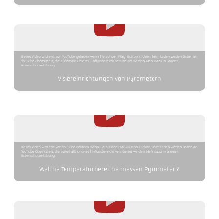
Dieses Video wird erst von YouTube geladen, wenn Sie auf den Play-Button klicken. Beim Laden werden Daten an
YouTube übermittelt, die außerhalb unseres Einflussbereichs verarbeitet werden. Mehr dazu in unserer
Datenschutzerklärung.
Visiereinrichtungen von Pyrometern
Dieses Video wird erst von YouTube geladen, wenn Sie auf den Play-Button klicken. Beim Laden werden Daten an
YouTube übermittelt, die außerhalb unseres Einflussbereichs verarbeitet werden. Mehr dazu in unserer
Datenschutzerklärung.
Welche Temperaturbereiche messen Pyrometer ?