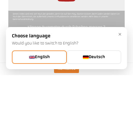
Dieses Video wird erst von YouTube geladen, wenn Sie auf den Play-Button klicken. Beim Laden werden Daten an
YouTube übermittelt, die außerhalb unseres Einflussbereichs verarbeitet werden. Mehr dazu in unserer
Datenschutzerklärung.
Können Pyrometer durch Scheiben messen ?
×
Choose language
Would you like to switch to English?
English
Deutsch
Kontakte
Dieses Video wird erst von YouTube geladen, wenn Sie auf den Play-Button klicken. Beim Laden werden Daten an
YouTube übermittelt, die außerhalb unseres Einflussbereichs verarbeitet werden. Mehr dazu in unserer
Datenschutzerklärung.
Wie präzise messen Pyrometer ?