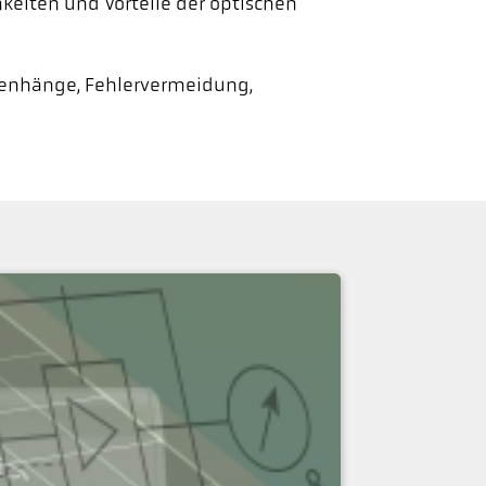
hkeiten und Vorteile der optischen
menhänge, Fehlervermeidung,