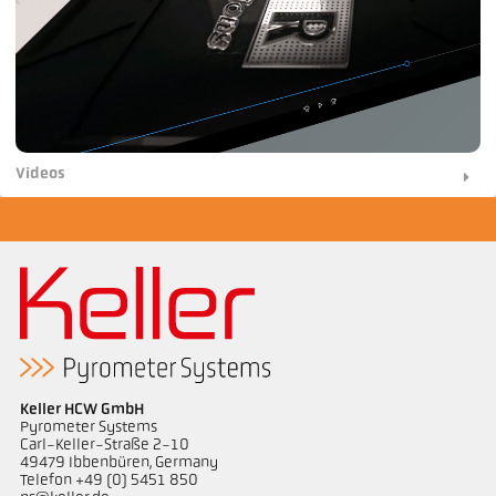
Videos
Keller HCW GmbH
Pyrometer Systems
Carl-Keller-Straße 2-10
49479 Ibbenbüren, Germany
Telefon +49 (0) 5451 850