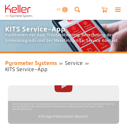
DE
KITS Service-App
Funktionen der App: Troubleshooting, Berechnung des
Emissionsgrads und der Messfeldgröße, Service Kontakt
Pyrometer Systems
Service
KITS Service-App
Dieses Video wird erst von YouTube geladen, wenn Sie auf den Play-Button klicken. Beim Laden werden Daten an
YouTube übermittelt, die außerhalb unseres Einflussbereichs verarbeitet werden. Mehr dazu in unserer
Datenschutzerklärung.
KITS App Präsentation deutsch