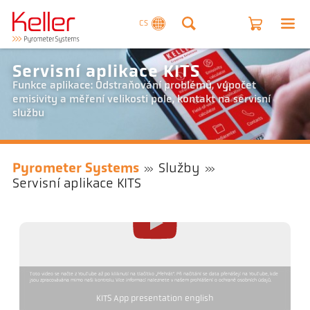
CS
Servisní aplikace KITS
Funkce aplikace: Odstraňování problémů, výpočet
emisivity a měření velikosti pole, kontakt na servisní
službu
Pyrometer Systems
Služby
Servisní aplikace KITS
Toto video se načte z YouTube až po kliknutí na tlačítko „Přehrát“. Při načítání se data přenášejí na YouTube, kde
jsou zpracovávána mimo naši kontrolu. Více informací naleznete v našem prohlášení o ochraně osobních údajů.
KITS App presentation english