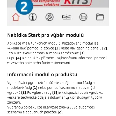
Nabídka Start pro výběr modulů
Aplikace má 6 funkčních modulů. Požadovaný modul lze
vyvolat buď pomocí dlaždice
(1)
, nebo navigačního panelu
(2)
.
Jazyk lze zvolit pomocí symbolu zeměkoule
(3)
.
Lupu
(4)
lze použít k přímému vyhledávání informací pomocí
textového pole nebo funkce skenování.
Informační modul o produktu
Vyhledávání pyrometrů můžete zahájit pomocí řady a
modelové řady
(1)
nebo pomocí seznamu sledovaných
výrobků
(2)
. Po výběru řady
(3)
je k dispozici popis výrobku,
veškeré technické údaje a dokumenty k příslušným typům
zařízení.
Vybranou položku lze okamžitě znovu vyvolat pomocí
seznamu sledovaných položek
(2)
.