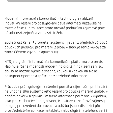
Moderní informační a komunikační technologie nabízejí
inovativní řešení pro poskytování dat a informací nezávisle na
místě a čase. Digitalizace proto otevírá podnikům zajímavé pole
působnosti, zejména v oblasti služeb.
Společnost Keller Pyrometer Systems - jeden z předních výrobců
optických přístrojů pro měření teploty - sleduje tento vývoj a za
tímto účelem vyvinula aplikaci KITS.
KITS je digitální informační a komunikační platforma pro servis.
Naplňuje různé možnosti moderního digitálního řízení servisu,
aby bylo možné rychle a snadno, kdykoli a kdekoli na světě
poskytnout pomoc a zpřístupnit potřebné informace.
Průvodce průmyslovými řešeními pomáhá zájemcům při hledání
nejvhodnějšího systémového řešení pro optické měření teploty v
daném odvětví a aplikaci. Veškeré informace potřebné k výrobku,
jako jsou technické údaje, návody k obsluze, rozměrové výkresy,
pokyny pro uvedení do provozu a údržbu, jsou k dispozici přímo
prostřednictvím aplikace na tabletu nebo chytrém telefonu ve 22