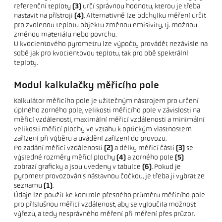
referenční teploty
(3)
určí správnou hodnotu, kterou je třeba
nastavit na přístroji
(4)
. Alternativně lze odchylku měření určit
pro zvolenou teplotu objektu změnou emisivity, tj. možnou
změnou materiálu nebo povrchu.
U kvocientového pyrometru lze výpočty provádět nezávisle na
sobě jak pro kvocientovou teplotu, tak pro obě spektrální
teploty.
Modul kalkulačky měřicího pole
Kalkulátor měřicího pole je užitečným nástrojem pro určení
úplného zorného pole, velikosti měřicího pole v závislosti na
měřicí vzdálenosti, maximální měřicí vzdálenosti a minimální
velikosti měřicí plochy ve vztahu k optickým vlastnostem
zařízení při výběru a uvádění zařízení do provozu.
Po zadání měřicí vzdálenosti
(2)
a délky měřicí části
(3)
se
výsledné rozměry měřicí plochy
(4)
a zorného pole
(5)
zobrazí graficky a jsou uvedeny v tabulce
(6)
. Pokud je
pyrometr provozován s nástavnou čočkou, je třeba ji vybrat ze
seznamu
(1)
.
Údaje lze použít ke kontrole přesného průměru měřicího pole
pro příslušnou měřicí vzdálenost, aby se vyloučila možnost
výřezu, a tedy nesprávného měření při měření přes průzor.