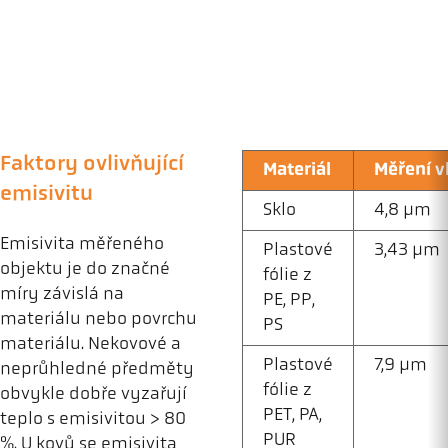
Faktory ovlivňující
Materiál
Měření v
emisivitu
Sklo
4,8 µm
Emisivita měřeného
Plastové
3,43 µm
objektu je do značné
fólie z
míry závislá na
PE, PP,
materiálu nebo povrchu
PS
materiálu. Nekovové a
Plastové
7,9 µm
neprůhledné předměty
fólie z
obvykle dobře vyzařují
PET, PA,
teplo s emisivitou > 80
PUR
%. U kovů se emisivita