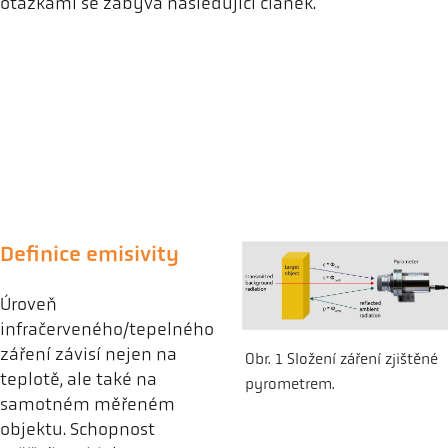
otázkami se zabývá následující článek.
Definice emisivity
Úroveň
infračerveného/tepelného
záření závisí nejen na
Obr. 1 Složení záření zjištěné
teplotě, ale také na
pyrometrem.
samotném měřeném
objektu. Schopnost