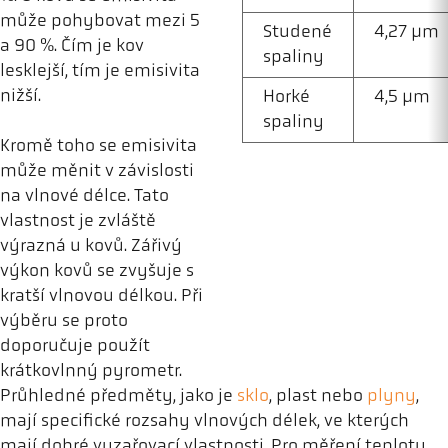
může pohybovat mezi 5
Studené
4,27 µm
a 90 %. Čím je kov
spaliny
lesklejší, tím je emisivita
nižší.
Horké
4,5 µm
spaliny
Kromě toho se emisivita
může měnit v závislosti
na vlnové délce. Tato
vlastnost je zvláště
výrazná u kovů. Zářivý
výkon kovů se zvyšuje s
kratší vlnovou délkou. Při
výběru se proto
doporučuje použít
krátkovlnný pyrometr.
Průhledné předměty, jako je
sklo
, plast nebo
plyny
,
mají specifické rozsahy vlnových délek, ve kterých
mají dobré vyzařovací vlastnosti. Pro měření teploty