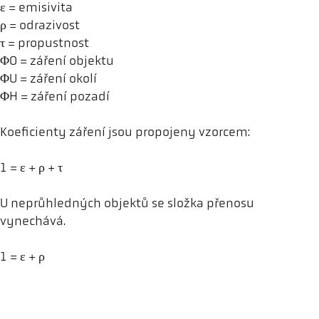
ε = emisivita
ρ = odrazivost
τ = propustnost
ΦO = záření objektu
ΦU = záření okolí
ΦH = záření pozadí
Koeficienty záření jsou propojeny vzorcem:
1 = ε + ρ + τ
U neprůhledných objektů se složka přenosu
vynechává.
1 = ε + ρ