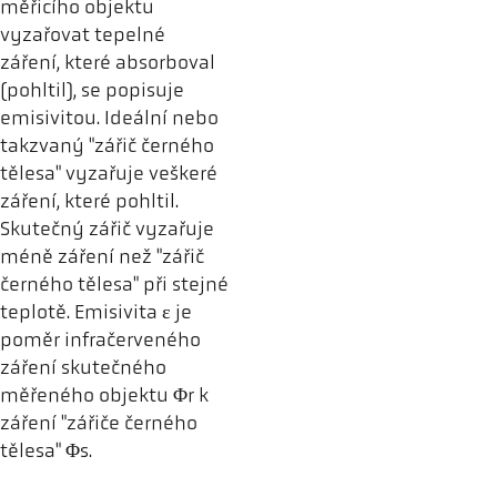
měřicího objektu
vyzařovat tepelné
záření, které absorboval
(pohltil), se popisuje
emisivitou. Ideální nebo
takzvaný "zářič černého
tělesa" vyzařuje veškeré
záření, které pohltil.
Skutečný zářič vyzařuje
méně záření než "zářič
černého tělesa" při stejné
teplotě. Emisivita ε je
poměr infračerveného
záření skutečného
měřeného objektu Φr k
záření "zářiče černého
tělesa" Φs.