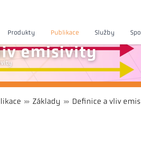
Produkty
Publikace
Služby
Spo
liv emisivity
ivity
likace
Základy
Definice a vliv emis