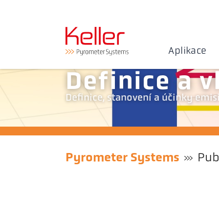
Aplikace
Definice a v
Definice, stanovení a účinky emis
Pyrometer Systems
Pub