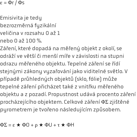
ε = Φr / Φs
Emisivita je tedy
bezrozměrná fyzikální
veličina v rozsahu 0 až 1
nebo 0 až 100 %.
Záření, které dopadá na měřený objekt z okolí, se
odráží ve větší či menší míře v závislosti na stupni
odrazu měřeného objektu. Tepelné záření se řídí
stejnými zákony vyzařování jako viditelné světlo. V
případě průhledných objektů (sklo, fólie) může
tepelné záření přicházet také z vnitřku měřeného
objektu a z pozadí. Propustnost udává procento záření
procházejícího objektem. Celkové záření ΦΣ zjištěné
pyrometrem je tvořeno následujícím způsobem.
ΦΣ = ε * ΦO + ρ * ΦU + τ * ΦH