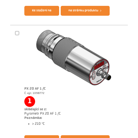
Ke stažení na
na stránku produktu
Brožura CellaTemp PX
Questionnaire Radiation Pyrometers
PX 20 AF 1 /C
Č. výr.: 1098772
1
skládající se z:
Pyrometr PX 20 AF 1 /C
Poznámka:
> 210 °C