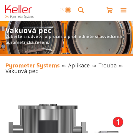
CS
Vakuová pec
Vyberte si odvětví a proces a prohlédněte si osvědčená
pyrometrická řešení.
Pyrometer Systems
Aplikace
Trouba
Vakuová pec