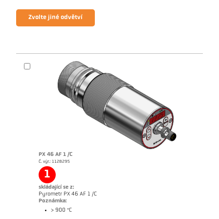
Zvolte jiné odvětví
PX 46 AF 1 /C
Č. výr.: 1128295
1
skládající se z:
Pyrometr PX 46 AF 1 /C
Poznámka:
> 900 °C