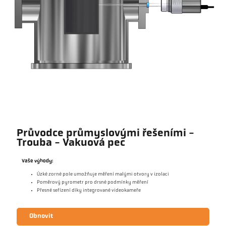
Průvodce průmyslovými řešeními -
Trouba - Vakuová pec
Vaše výhody:
Úzké zorné pole umožňuje měření malými otvory v izolaci
Poměrový pyrometr pro drsné podmínky měření
Přesné seřízení díky integrované videokameře
Obnovit