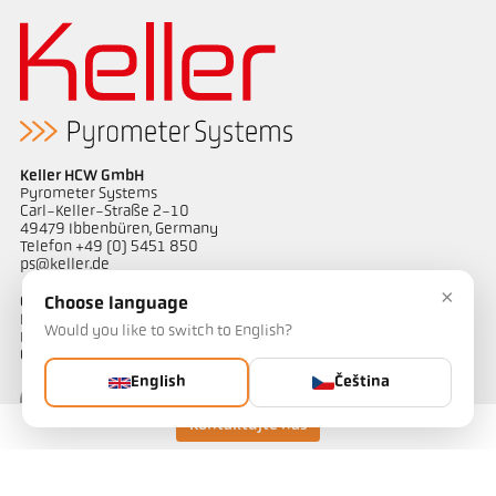
Keller HCW GmbH
Pyrometer Systems
Carl-Keller-Straße 2-10
49479 Ibbenbüren, Germany
Telefon +49 (0) 5451 850
ps@keller.de
×
Odkazy
Choose language
Legal Notice
Would you like to switch to English?
Privacy
GTC
English
Čeština
Kontaktujte nás
Kontakt
Máte dotazy ohledně našich řešení pro měření teploty? Náš tým
vám bude rád nápomocen.