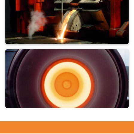
Odlévání do forem
Odstředivé lití