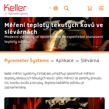
CS
Měření teploty tekutých kovů ve
slévárnách
Moderní slévárny se spoléhají na bezspotřební stanovení
teploty odlitku.
Pyrometer Systems
Aplikace
Slévárna
Naše měřicí systémy CellaCast umožňují spolehlivé měření
teploty tekoucích tekutých kovů i přes měnící se polohy proudu
lití, tvorbu oxidů a strusky. Teplota každého odlitku je
zaznamenána.