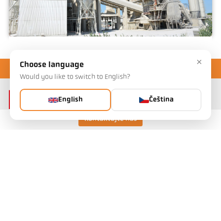
Lime
×
Choose language
Would you like to switch to English?
English
Čeština
Kontaktujte nás
Keller HCW GmbH
Pyrometer Systems
Carl-Keller-Straße 2-10
49479 Ibbenbüren, Germany
Telefon +49 (0) 5451 850
ps@keller.de