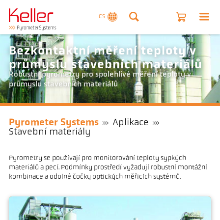
CS
Bezkontaktní měření teploty v
průmyslu stavebních materiálů
Robustní pyrometry pro spolehlivé měření teploty v
průmyslu stavebních materiálů
Pyrometer Systems
Aplikace
Stavební materiály
Pyrometry se používají pro monitorování teploty sypkých
materiálů a pecí. Podmínky prostředí vyžadují robustní montážní
kombinace a odolné čočky optických měřicích systémů.