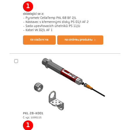
1
skládající se z:
- Pyrometr CellaTemp PKL 68 BF 2/L
- Nástavec s křemennými disky PS 01/I AF 2
- Sada upevňovacích úhelníků PS 11/U
Brožura CellaTemp PK PKF PKL
Questionnaire Radiation Pyrometers
- Kabel VK 02/L AF 1
Ke stažení na
na stránku produktu
PKL 28-K001
Č. výr.: 1095115
Žádostzpráva CellaInduction
Rozměrový výkres PKL 68-K002
1