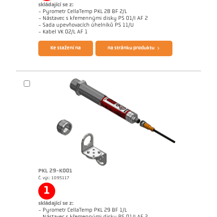
skládající se z:
- Pyrometr CellaTemp PKL 28 BF 2/L
- Nástavec s křemennými disky PS 01/I AF 2
- Sada upevňovacích úhelníků PS 11/U
Brožura CellaTemp PK PKF PKL
Questionnaire Radiation Pyrometers
- Kabel VK 02/L AF 1
Ke stažení na
na stránku produktu
PKL 29-K001
Č. výr.: 1095117
Žádostzpráva CellaInduction
Rozměrový výkres PKL 28-K001
1
skládající se z:
- Pyrometr CellaTemp PKL 29 BF 1/L