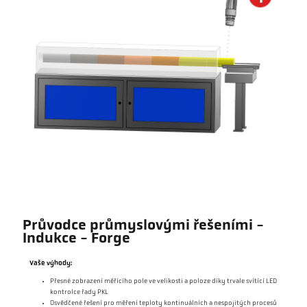
Průvodce průmyslovými řešeními -
Indukce - Forge
Vaše výhody:
Přesné zobrazení měřícího pole ve velikosti a poloze díky trvale svítící LED
kontrolce řady PKL
Osvědčené řešení pro měření teploty kontinuálních a nespojitých procesů