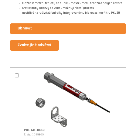
Možnost měření teploty na hliníku, mosazi, mědi, bronzu a holých kovech
Krátké doby odezvy od 2 ms umožňují řízení procesu
necitlivé na rušivé záření díky integrovanému blokovacímu filtru PKL 29
Obnovit
Zvolte jiné odvětví
PKL 68-K002
Č. výr.: 1095103