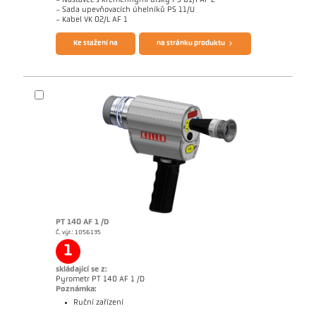
- Nástavec s křemennými disky PS 01/I AF 2
- Sada upevňovacích úhelníků PS 11/U
Brožura CellaTemp PK PKF PKL
Questionnaire Radiation Pyrometers
- Kabel VK 02/L AF 1
Ke stažení na
na stránku produktu
PT 140 AF 1 /D
Č. výr.: 1056135
Žádostzpráva CellaInduction
Rozměrový výkres PKL 29-K001
1
skládající se z:
Pyrometr PT 140 AF 1 /D
Poznámka:
Ruční zařízení
Brožura CellaPort PT
Questionnaire Radiation Pyrometers