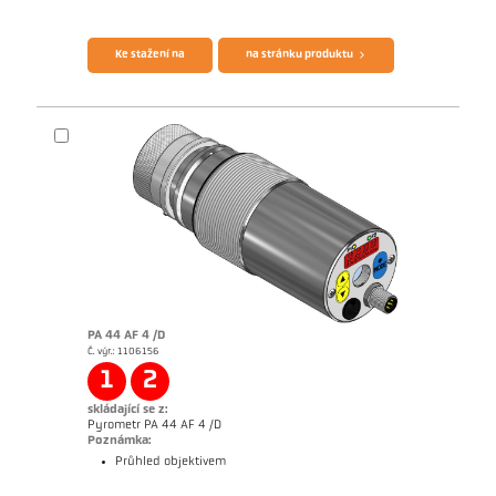
Brožura CellaTemp PA
Questionnaire Radiation Pyrometers
Ke stažení na
na stránku produktu
PA 44 AF 4 /D
Č. výr.: 1106156
Žádostzpráva Semiconductor industry
1
2
skládající se z:
Pyrometr PA 44 AF 4 /D
Poznámka:
Průhled objektivem
Brožura CellaTemp PA
Questionnaire Radiation Pyrometers