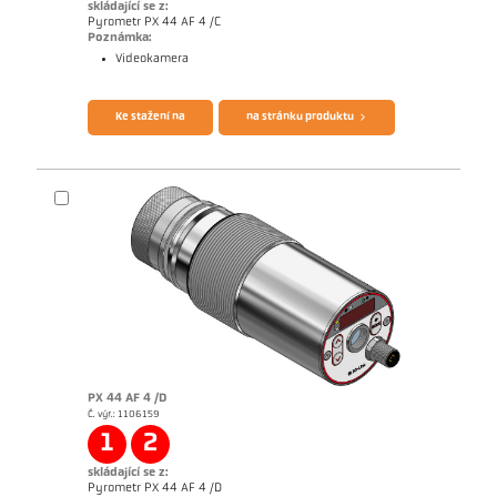
skládající se z:
Pyrometr PX 44 AF 4 /C
Poznámka:
Videokamera
Brožura CellaTemp PX
Questionnaire Radiation Pyrometers
Ke stažení na
na stránku produktu
PX 44 AF 4 /D
Č. výr.: 1106159
Žádostzpráva Semiconductor industry
1
2
skládající se z:
Pyrometr PX 44 AF 4 /D