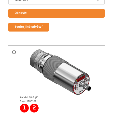
Měřicí bod
Obnovit
Zvolte jiné odvětví
PX 44 AF 4 /C
Č. výr.: 1106160
1
2