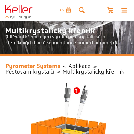
CS
Multikrystalický křemík
Odlévání křemíku pro výrobu polykrystalických
křemíkových bloků se monitoruje pomocí pyrometrů.
Pyrometer Systems
Aplikace
Pěstování krystalů
Multikrystalický křemík