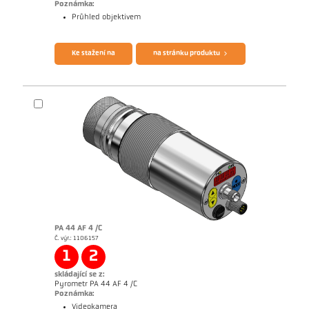
Poznámka:
Průhled objektivem
Brožura CellaTemp PX
Questionnaire Radiation Pyrometers
Ke stažení na
na stránku produktu
PA 44 AF 4 /C
Č. výr.: 1106157
Žádostzpráva Semiconductor industry
1
2
skládající se z:
Pyrometr PA 44 AF 4 /C
Poznámka:
Videokamera