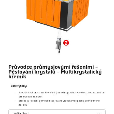
Průvodce průmyslovými řešeními -
Pěstování krystalů - Multikrystalický
křemík
Vaše výhody:
Speciální kalibrace pro křemík (Si) umožňuje velmi vysokou přesnost měření
při pracovní teplotě
přesné vyrovnání pomocí integrované videokamery nebo průhledného
zorníku