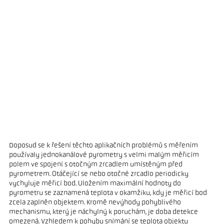
Doposud se k řešení těchto aplikačních problémů s měřením
používaly jednokanálové pyrometry s velmi malým měřicím
polem ve spojení s otočným zrcadlem umístěným před
pyrometrem. Otáčející se nebo otočné zrcadlo periodicky
vychyluje měřicí bod. Uložením maximální hodnoty do
pyrometru se zaznamená teplota v okamžiku, kdy je měřicí bod
zcela zaplněn objektem. Kromě nevýhody pohyblivého
mechanismu, který je náchylný k poruchám, je doba detekce
omezená. Vzhledem k pohybu snímání se teplota objektu