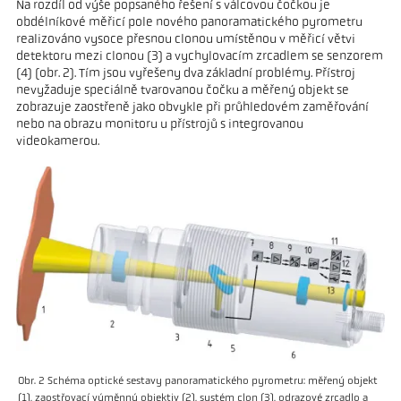
Na rozdíl od výše popsaného řešení s válcovou čočkou je
obdélníkové měřicí pole nového panoramatického pyrometru
realizováno vysoce přesnou clonou umístěnou v měřicí větvi
detektoru mezi clonou (3) a vychylovacím zrcadlem se senzorem
(4) (obr. 2). Tím jsou vyřešeny dva základní problémy. Přístroj
nevyžaduje speciálně tvarovanou čočku a měřený objekt se
zobrazuje zaostřeně jako obvykle při průhledovém zaměřování
nebo na obrazu monitoru u přístrojů s integrovanou
videokamerou.
Obr. 2 Schéma optické sestavy panoramatického pyrometru: měřený objekt
(1), zaostřovací výměnný objektiv (2), systém clon (3), odrazové zrcadlo a