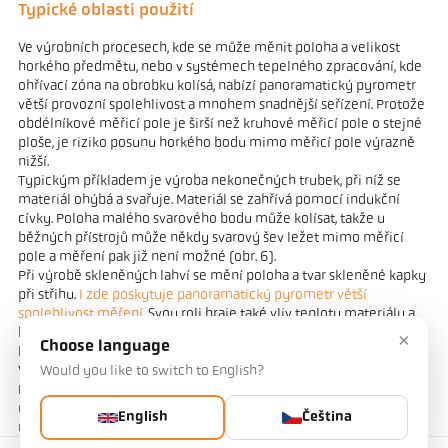
Typické oblasti použití
Ve výrobních procesech, kde se může měnit poloha a velikost
horkého předmětu, nebo v systémech tepelného zpracování, kde
ohřívací zóna na obrobku kolísá, nabízí panoramatický pyrometr
větší provozní spolehlivost a mnohem snadnější seřízení. Protože
obdélníkové měřicí pole je širší než kruhové měřicí pole o stejné
ploše, je riziko posunu horkého bodu mimo měřicí pole výrazně
nižší.
Typickým příkladem je výroba nekonečných trubek, při níž se
materiál ohýbá a svařuje. Materiál se zahřívá pomocí indukční
cívky. Poloha malého svarového bodu může kolísat, takže u
běžných přístrojů může někdy svarový šev ležet mimo měřicí
pole a měření pak již není možné (obr. 6).
Při výrobě skleněných lahví se mění poloha a tvar skleněné kapky
při střihu.
I zde poskytuje panoramatický pyrometr větší
spolehlivost měření.
Svou roli hraje také vliv teploty materiálu a
barva částečně průhledného skla. Tento vliv je výrazně omezen
×
Choose language
kvocientovou měřicí metodou panoramatického pyrometru.
V
systémech tažení drátu
se drát následně tepelně zpracovává.
Would you like to switch to English?
Drát prochází vysokou rychlostí indukční cívkou. Kmitání drátu
mezi vodicími válečky je nevyhnutelné. V případě tenkých drátů
English
Čeština
může být toto kolísání několikanásobkem průměru drátu. Za
těchto podmínek je téměř nemožné provést přesné měření.