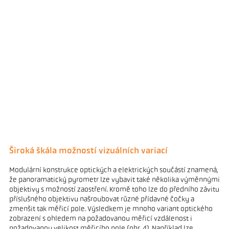
Široká škála možností vizuálních variací
Modulární konstrukce optických a elektrických součástí znamená,
že panoramatický pyrometr lze vybavit také několika výměnnými
objektivy s možností zaostření. Kromě toho lze do předního závitu
příslušného objektivu našroubovat různé přídavné čočky a
zmenšit tak měřicí pole. Výsledkem je mnoho variant optického
zobrazení s ohledem na požadovanou měřicí vzdálenost i
požadovanou velikost měřicího pole (obr. 4). Například lze