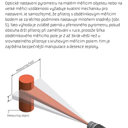
Optické nastavení pyrometru na malém měřicím objektu nebo na
velké měřicí vzdálenosti vyžaduje kvalitní mechaniku pro
nastavení. Je samozřejmé, že přístroj s obdélníkovým měřicím
bodem se za těchto podmínek nastavuje mnohem snadněji (obr.
5). Tato výhoda je zvláště patrná u přenosného pyrometru, pokud
obsluha drží přístroj při zaměřování v ruce, protože šířka
obdélníkového měřicího pole je 2 až 3krát větší než u
srovnatelného přístroje s kruhovým měřicím polem. Tím je
zajištěna bezpečnější manipulace a detekce teploty.