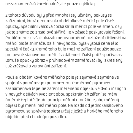
nezaznamenává kontinuálně, ale pouze cyklicky.
Z tohoto důvodu byly před mnoha lety učiněny pokusy se
zařízeními, která generovala obdélníkové měřicí pole čistě
opticky. Speciální válcová čočka šířila měřicí pole ve směru osy,
jak to známe ze zrcadlové skříně. To v zásadě poskytovalo řešení.
Problémem se však ukázalo nerovnoměrné rozložení citlivosti na
měřicí ploše snímače. Další nevýhodou byla vysoká cena této
speciální čočky. Kromě toho bylo možné zařízení použít pouze
pro pevně stanovenou měřicí vzdálenost. Další potíž spočívala v
tom, že optický obraz v průhledovém zaměřovači byl zkreslený,
což ztěžovalo vyrovnání zařízení.
Použití obdélníkového měřicího pole je zajímavé zejména ve
spojení s poměrovým pyrometrem. Poměrový pyrometr
zaznamenává tepelné záření měřeného objektu ve dvou různých
vlnových délkách. Kvocient obou spektrálních záření se mění
úměrně teplotě. Tento princip měření umožňuje, aby měřený
objekt byl menší než měřicí pole. Na rozdíl od jednokanálového
pyrometru se správná teplota určuje ještě u horkého měřeného
objektu před chladným pozadím.