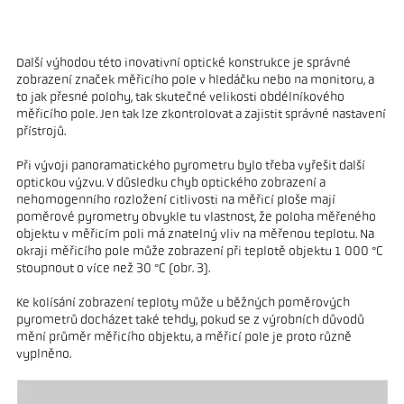
Další výhodou této inovativní optické konstrukce je správné
zobrazení značek měřicího pole v hledáčku nebo na monitoru, a
to jak přesné polohy, tak skutečné velikosti obdélníkového
měřicího pole. Jen tak lze zkontrolovat a zajistit správné nastavení
přístrojů.
Při vývoji panoramatického pyrometru bylo třeba vyřešit další
optickou výzvu. V důsledku chyb optického zobrazení a
nehomogenního rozložení citlivosti na měřicí ploše mají
poměrové pyrometry obvykle tu vlastnost, že poloha měřeného
objektu v měřicím poli má znatelný vliv na měřenou teplotu. Na
okraji měřicího pole může zobrazení při teplotě objektu 1 000 °C
stoupnout o více než 30 °C (obr. 3).
Ke kolísání zobrazení teploty může u běžných poměrových
pyrometrů docházet také tehdy, pokud se z výrobních důvodů
mění průměr měřicího objektu, a měřicí pole je proto různě
vyplněno.