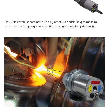
Obr. 5 Nastavení panoramatického pyrometru s obdélníkovým měřicím
polem na malé objekty a velké měřicí vzdálenosti je velmi jednoduché.