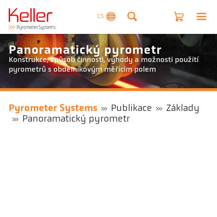
CS
Panoramatický pyrometr
Konstrukce, způsob činnosti, výhody a možnosti použití
pyrometrů s obdélníkovým měřicím polem
Pyrometer Systems
Publikace
Základy
Panoramatický pyrometr