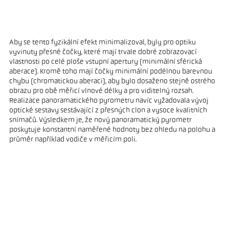
Aby se tento fyzikální efekt minimalizoval, byly pro optiku
vyvinuty přesné čočky, které mají trvale dobré zobrazovací
vlastnosti po celé ploše vstupní apertury (minimální sférická
aberace). Kromě toho mají čočky minimální podélnou barevnou
chybu (chromatickou aberaci), aby bylo dosaženo stejně ostrého
obrazu pro obě měřicí vlnové délky a pro viditelný rozsah.
Realizace panoramatického pyrometru navíc vyžadovala vývoj
optické sestavy sestávající z přesných clon a vysoce kvalitních
snímačů. Výsledkem je, že nový panoramatický pyrometr
poskytuje konstantní naměřené hodnoty bez ohledu na polohu a
průměr například vodiče v měřicím poli.