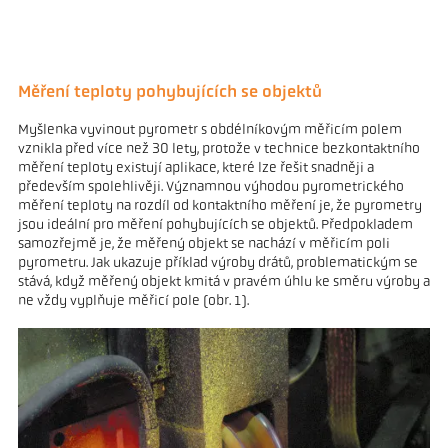
Měření teploty pohybujících se objektů
Myšlenka vyvinout pyrometr s obdélníkovým měřicím polem
vznikla před více než 30 lety, protože v technice bezkontaktního
měření teploty existují aplikace, které lze řešit snadněji a
především spolehlivěji. Významnou výhodou pyrometrického
měření teploty na rozdíl od kontaktního měření je, že pyrometry
jsou ideální pro měření pohybujících se objektů. Předpokladem
samozřejmě je, že měřený objekt se nachází v měřicím poli
pyrometru. Jak ukazuje příklad výroby drátů, problematickým se
stává, když měřený objekt kmitá v pravém úhlu ke směru výroby a
ne vždy vyplňuje měřicí pole (obr. 1).