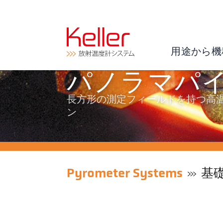
用途から機
パノラマパ
長方形の測定フィールドを持つ高
ン
Pyrometer Systems
基