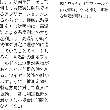
は、より簡単に、そして
図 1 ワイヤが測定フィールド
何よりも確実に解決でき
内で振動している限り、正確
るアプリケーションがあ
な測定が可能です。
るからです。接触式温度
測定とは対照的に、高温
計による温度測定の大き
な利点は、高温計が動く
物体の測定に理想的に適
していることです。もち
ろん、高温計の測定フィ
ールド内に測定対象物が
あることが前提条件であ
る。ワイヤー製造の例が
示すように、被測定物が
製造方向に対して直角に
振動し、常に測定視野を
満たさない場合は問題と
なる（図1）。