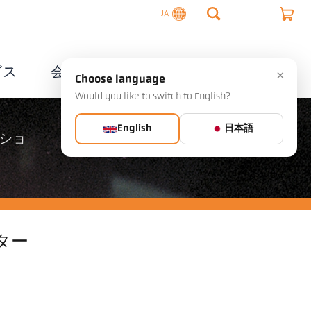
JA
ビス
会社概要
連絡先
×
Choose language
Would you like to switch to English?
English
日本語
ショ
ター