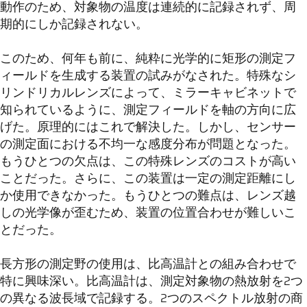
動作のため、対象物の温度は連続的に記録されず、周
期的にしか記録されない。
このため、何年も前に、純粋に光学的に矩形の測定フ
ィールドを生成する装置の試みがなされた。特殊なシ
リンドリカルレンズによって、ミラーキャビネットで
知られているように、測定フィールドを軸の方向に広
げた。原理的にはこれで解決した。しかし、センサー
の測定面における不均一な感度分布が問題となった。
もうひとつの欠点は、この特殊レンズのコストが高い
ことだった。さらに、この装置は一定の測定距離にし
か使用できなかった。もうひとつの難点は、レンズ越
しの光学像が歪むため、装置の位置合わせが難しいこ
とだった。
長方形の測定野の使用は、比高温計との組み合わせで
特に興味深い。比高温計は、測定対象物の熱放射を2つ
の異なる波長域で記録する。2つのスペクトル放射の商