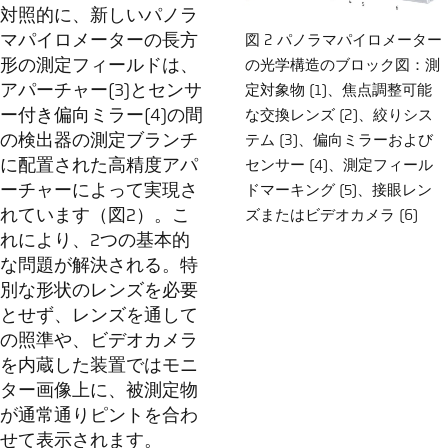
対照的に、新しいパノラ
マパイロメーターの長方
図 2 パノラマパイロメーター
形の測定フィールドは、
の光学構造のブロック図：測
アパーチャー(3)とセンサ
定対象物 (1)、焦点調整可能
ー付き偏向ミラー(4)の間
な交換レンズ (2)、絞りシス
の検出器の測定ブランチ
テム (3)、偏向ミラーおよび
に配置された高精度アパ
センサー (4)、測定フィール
ーチャーによって実現さ
ドマーキング (5)、接眼レン
れています（図2）。こ
ズまたはビデオカメラ (6)
れにより、2つの基本的
な問題が解決される。特
別な形状のレンズを必要
とせず、レンズを通して
の照準や、ビデオカメラ
を内蔵した装置ではモニ
ター画像上に、被測定物
が通常通りピントを合わ
せて表示されます。