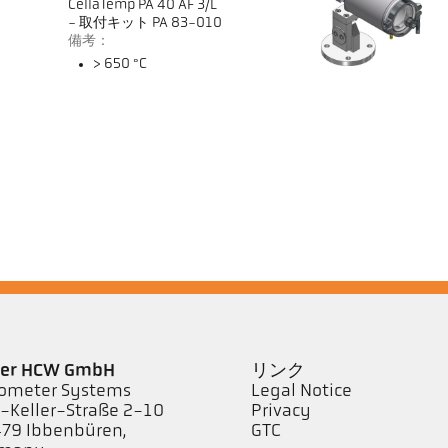
CellaTemp PA 40 AF 3/L
- 取付キット PA 83-010
備考：
> 650 °C
ler HCW GmbH
リンク
ometer Systems
Legal Notice
l-Keller-Straße 2-10
Privacy
79 Ibbenbüren,
GTC