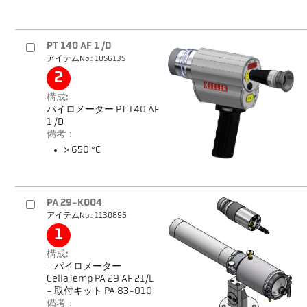
PT 140 AF 1 /D
アイテムNo.: 1056135
2
構成:
パイロメーター PT 140 AF
1 /D
備考：
> 650 °C
PA 29-K004
アイテムNo.: 1130896
1
構成:
- パイロメーター
CellaTemp PA 29 AF 21/L
- 取付キット PA 83-010
備考：