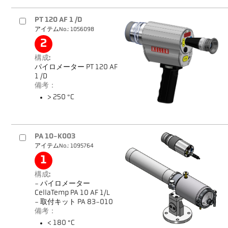
PT 120 AF 1 /D
アイテムNo.: 1056098
2
構成:
パイロメーター PT 120 AF
1 /D
備考：
> 250 °C
PA 10-K003
アイテムNo.: 1095764
1
構成:
- パイロメーター
CellaTemp PA 10 AF 1/L
- 取付キット PA 83-010
備考：
< 180 °C