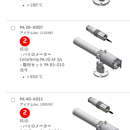
> 180 °C
PA 20-K007
アイテムNo.: 1110387
2
構成:
- パイロメーター
CellaTemp PA 20 AF 3/L
- 取付キット PA 83-010
備考：
< 650 °C
PA 40-K011
アイテムNo.: 1095767
2
構成:
- パイロメーター