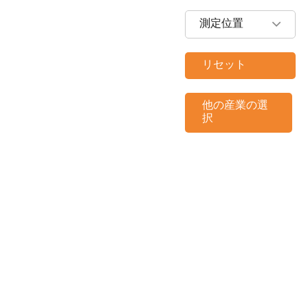
測定位置
リセット
他の産業の選
択