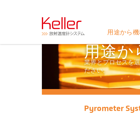
用途から機
用途か
業界とプロセスを
ださい。
Pyrometer Sys