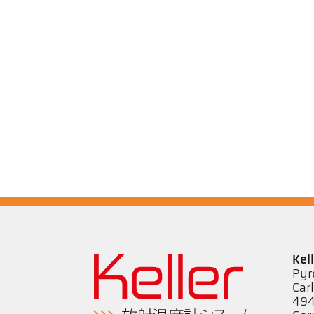
Kel
Pyr
Car
494