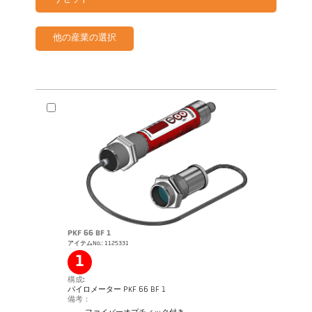
リセット
他の産業の選択
PKF 66 BF 1
アイテムNo.: 1125331
1
構成:
パイロメーター PKF 66 BF 1
備考：