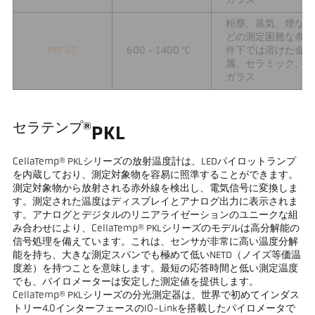
ガラス
粉塵、蒸気、煙な
どの測定困難な条
PKF 67
600 - 1400 °C
件下では溶けた金
属、セラミック、
ガラス
セラテンプ®
PKL
CellaTemp® PKLシリーズの放射温度計は、LEDパイロットランプ
を内蔵しており、測定対象物を容易に照準することができます。
測定対象物から放射される赤外線を検出し、電気信号に変換しま
す。測定された温度はディスプレイとアナログ出力に表示されま
す。アナログとデジタルのリニアライゼーションのユニークな組
み合わせにより、CellaTemp® PKLシリーズのモデルは高分解能の
信号処理を備えています。これは、センサが非常に高い温度分解
能を持ち、大きな測定スパンでも極めて低いNETD（ノイズ等価温
度差）を持つことを意味します。最短の応答時間と低い測定温度
でも、パイロメーターは安定した測定値を提供します。
CellaTemp® PKLシリーズの分光測定器は、世界で初めてインダス
トリー4.0インターフェースのIO-Linkを搭載したパイロメータで