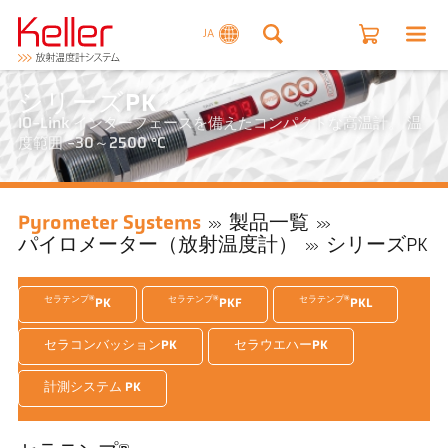
JA
シリーズPK
IO-Link インターフェースを備えたコンパクトな高温計。 温
度範囲 -30～2500 °C
Pyrometer Systems
製品一覧
パイロメーター（放射温度計）
シリーズPK
セラテンプ®
セラテンプ®
セラテンプ®
PK
PKF
PKL
セラコンバッションPK
セラウエハーPK
計測システム PK