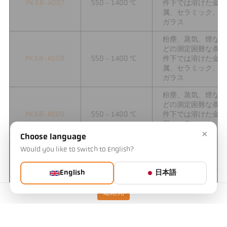
PK 68-K007
550 - 1400 °C
件下では溶けた金
属、セラミック、
ガラス
粉塵、蒸気、煙な
どの測定困難な条
PK 68-K008
550 - 1400 °C
件下では溶けた金
属、セラミック、
ガラス
粉塵、蒸気、煙な
どの測定困難な条
PK 68-K009
550 - 1400 °C
件下では溶けた金
属、セラミック、
×
ガラス
Choose language
Would you like to switch to English?
PK 72-K001
400 - 2000 °C
ホット CO₂ ガス
English
日本語
PK 72-K002
400 - 2000 °C
ホット CO₂ ガス
連絡先
PK 72-K003
400 - 2000 °C
ホット CO₂ ガス