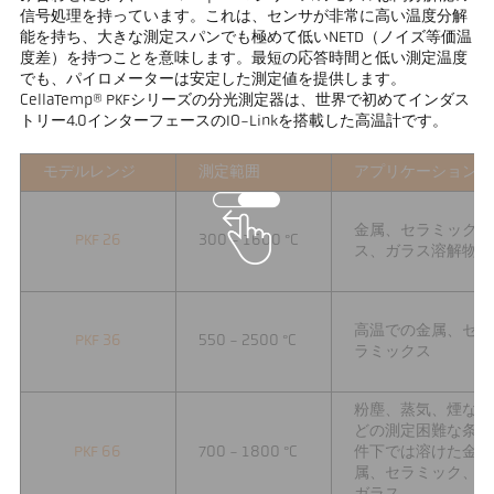
信号処理を持っています。これは、センサが非常に高い温度分解
能を持ち、大きな測定スパンでも極めて低いNETD（ノイズ等価温
度差）を持つことを意味します。最短の応答時間と低い測定温度
でも、パイロメーターは安定した測定値を提供します。
CellaTemp® PKFシリーズの分光測定器は、世界で初めてインダス
トリー4.0インターフェースのIO-Linkを搭載した高温計です。
モデルレンジ
測定範囲
アプリケーション
金属、セラミック
PKF 26
300 - 1600 °C
ス、ガラス溶解物
高温での金属、セ
PKF 36
550 - 2500 °C
ラミックス
粉塵、蒸気、煙な
どの測定困難な条
PKF 66
700 - 1800 °C
件下では溶けた金
属、セラミック、