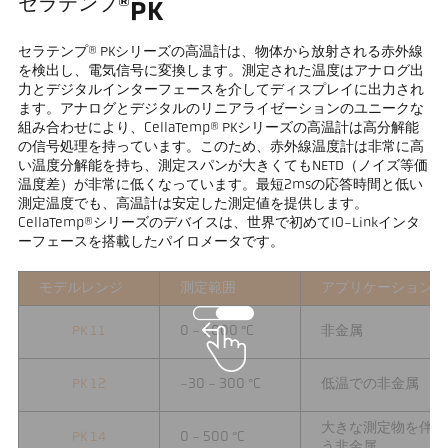
セラテンプ®
PK
セラテンプ® PKシリーズの高温計は、物体から放射される赤外線
を検出し、電気信号に変換します。測定された温度はアナログ出
力とデジタルインターフェースを介してディスプレイに出力され
ます。アナログとデジタルのリニアライゼーションのユニークな
組み合わせにより、CellaTemp® PKシリーズの高温計は高分解能
の信号処理を持っています。このため、赤外線温度計は非常に高
い温度分解能を持ち、測定スパンが大きくてもNETD（ノイズ等価
温度差）が非常に低くなっています。最短2msの応答時間と低い
測定温度でも、高温計は安定した測定値を提供します。
CellaTemp®シリーズのデバイスは、世界で初めてIO-Linkインタ
ーフェースを搭載したパイロメータです。
モデルレンジ
測定範囲
アプリケーション
PK 11
0 - 1000 °C
非金属
PK 12
-30 - 300 °C
低温での非金属
大きな測定物を伴
PK 14
0 - 500 °C
う非金属