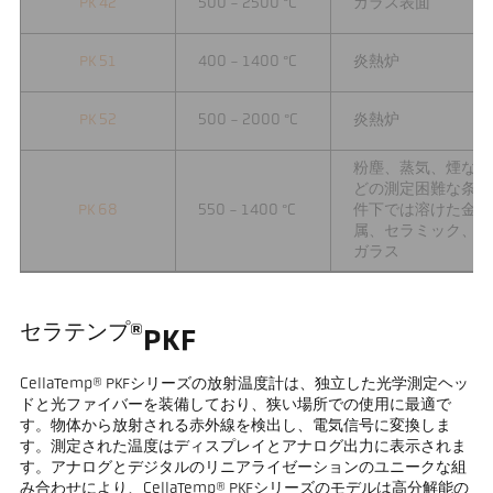
PK 42
500 - 2500 °C
ガラス表面
PK 51
400 - 1400 °C
炎熱炉
PK 52
500 - 2000 °C
炎熱炉
粉塵、蒸気、煙な
どの測定困難な条
PK 68
550 - 1400 °C
件下では溶けた金
属、セラミック、
ガラス
セラテンプ®
PKF
CellaTemp® PKFシリーズの放射温度計は、独立した光学測定ヘッ
ドと光ファイバーを装備しており、狭い場所での使用に最適で
す。物体から放射される赤外線を検出し、電気信号に変換しま
す。測定された温度はディスプレイとアナログ出力に表示されま
す。アナログとデジタルのリニアライゼーションのユニークな組
み合わせにより、CellaTemp® PKFシリーズのモデルは高分解能の