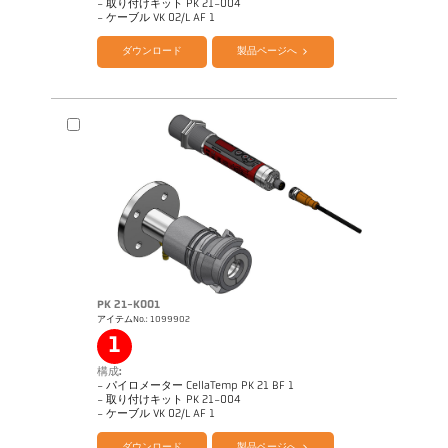
- 取り付けキット PK 21-004
カタログ CellaTemp PK PKF PKL
Questionnaire Radiation Pyrometers
- ケーブル VK 02/L AF 1
ダウンロード
製品ページへ
PK 21-K001
アイテムNo.: 1099902
図面 PK 68-K004
1
構成:
- パイロメーター CellaTemp PK 21 BF 1
- 取り付けキット PK 21-004
カタログ CellaTemp PK PKF PKL
Questionnaire Radiation Pyrometers
- ケーブル VK 02/L AF 1
ダウンロード
製品ページへ