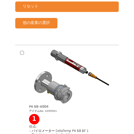
リセット
他の産業の選択
PK 68-K004
アイテムNo.: 1099901
1
構成:
- パイロメーター CellaTemp PK 68 BF 1