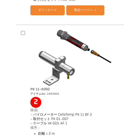
ダウンロード
製品ページへ
PK 11-K002
アイテムNo.: 1093304
図面 PA 40-K012
2
構成:
- パイロメーター CellaTemp PK 11 BF 2
- 取付セット PK 01-007
- ケーブル VK 02/L AF 1
備考：
距離 < 2 m
カタログ CellaTemp PK PKF PKL
Questionnaire Radiation Pyrometers