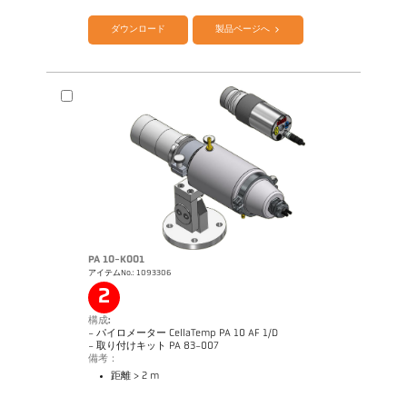
ダウンロード
製品ページへ
PA 10-K001
アイテムNo.: 1093306
図面 PK 11-K002
2
構成:
- パイロメーター CellaTemp PA 10 AF 1/D
- 取り付けキット PA 83-007
備考：
距離 > 2 m
カタログ CellaTemp PA
Questionnaire Radiation Pyrometers