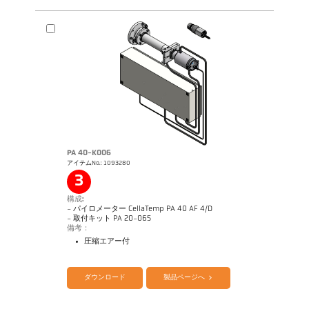
PA 40-K006
アイテムNo.: 1093280
図面 PA 40-K005
3
構成:
- パイロメーター CellaTemp PA 40 AF 4/D
- 取付キット PA 20-065
備考：
圧縮エアー付
カタログ CellaTemp PA
Questionnaire Radiation Pyrometers
ダウンロード
製品ページへ