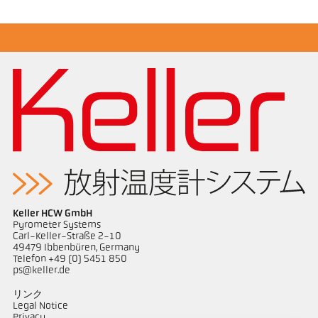
図面 PA 10-K002
Keller HCW GmbH
Pyrometer Systems
Carl-Keller-Straße 2-10
49479 Ibbenbüren, Germany
Telefon +49 (0) 5451 850
ps@keller.de
リンク
Legal Notice
Privacy