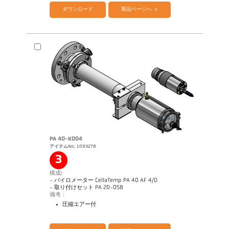
ダウンロード
製品ページへ
PA 40-K004
アイテムNo.: 1093278
図面 PA 10-K001
3
構成:
- パイロメーター CellaTemp PA 40 AF 4/D
- 取り付けセット PA 20-058
備考：
圧縮エアー付
カタログ CellaTemp PA
Questionnaire Radiation Pyrometers