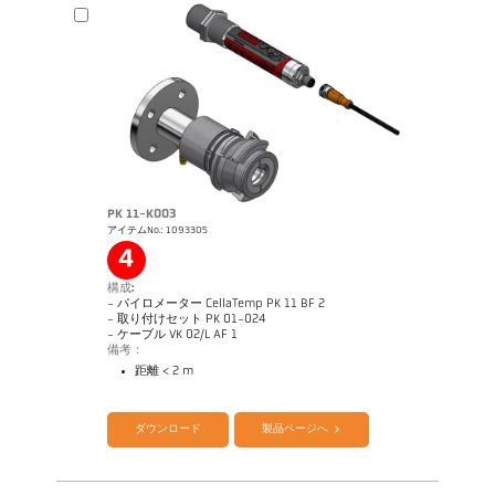
PK 11-K003
アイテムNo.: 1093305
図面 PA 40-K007
4
構成:
- パイロメーター CellaTemp PK 11 BF 2
- 取り付けセット PK 01-024
- ケーブル VK 02/L AF 1
備考：
距離 < 2 m
カタログ CellaTemp PK PKF PKL
Questionnaire Radiation Pyrometers
ダウンロード
製品ページへ