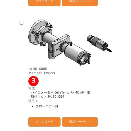
ダウンロード
製品ページへ
PA 40-K005
アイテムNo.: 1093279
3
図面 PA 40-K004
構成:
- パイロメーター CellaTemp PA 40 AF 4/D
- 取付キット PA 20-064
備考：
ブローエアー付
カタログ CellaTemp PA
Questionnaire Radiation Pyrometers
ダウンロード
製品ページへ