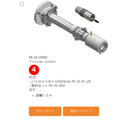
PA 10-K002
アイテムNo.: 1093307
図面 PK 11-K003
4
構成:
- パイロメーター CellaTemp PA 10 AF 1/D
- 取付セット PA 10-002
備考：
距離 > 2 m
カタログ CellaTemp PA
Questionnaire Radiation Pyrometers
ダウンロード
製品ページへ