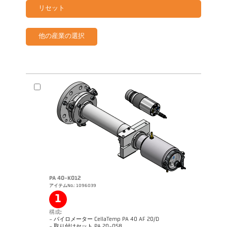
リセット
他の産業の選択
PA 40-K012
アイテムNo.: 1096039
1
構成:
- パイロメーター CellaTemp PA 40 AF 20/D
カタログ CellaTemp PA
Questionnaire Radiation Pyrometers
- 取り付けセット PA 20-058