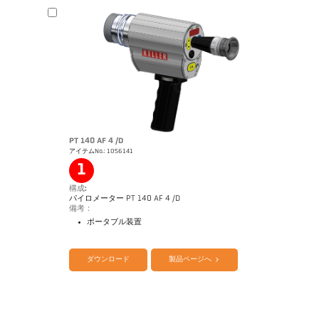
カタログ CellaTemp PA
図面 PA 40-K008
PT 140 AF 4 /D
アイテムNo.: 1056141
1
構成:
パイロメーター PT 140 AF 4 /D
備考：
ポータブル装置
ダウンロード
製品ページへ