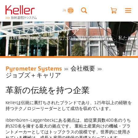
JA
ジョブズ＋キャリア
KELLERで飛び立とう。あなたのキャリアの可能性を、私たち
と一緒に。
Pyrometer Systems
会社概要
ジョブズ＋キャリア
革新の伝統を持つ企業
Kellerは伝統に裏打ちされたブランドであり、125年以上の経験を
持つテクノロジーリーダーとして成功を収めています。
Ibbenbüren-Laggenbeckにある拠点は、総従業員数400名のうち
約320名を擁する最大の拠点です。 重粘土産業向けの機械・プラ
ントメーカーとしてはトップクラスの規模です。世界的に使用さ