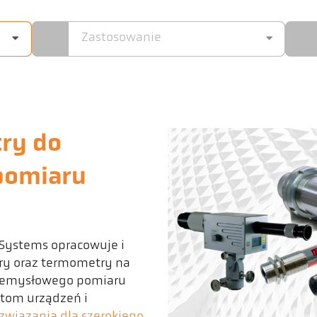
Zastosowanie
try do
pomiaru
 Systems opracowuje i
ry oraz termometry na
zemysłowego pomiaru
ntom urządzeń i
związania dla szerokiego