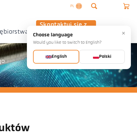
PL
Skontaktuj się z
iębiorstwa
nami
×
Choose language
Would you like to switch to English?
English
Polski
go
duktów