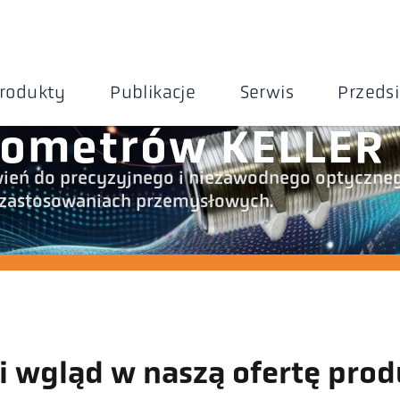
rodukty
Publikacje
Serwis
Przeds
rometrów KELLER
ień do precyzyjnego i niezawodnego optyczne
 zastosowaniach przemysłowych.
i wgląd w naszą ofertę pro