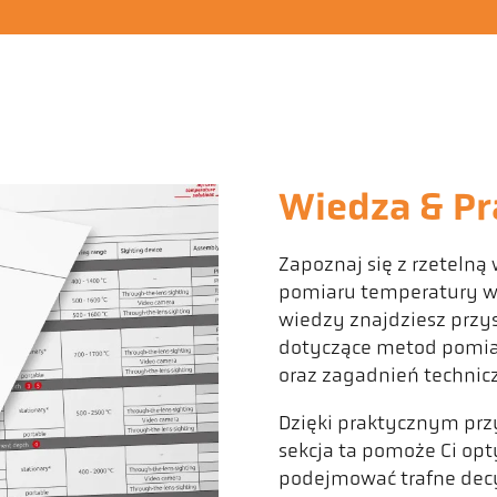
Wiedza & Pr
Zapoznaj się z rzetelną
pomiaru temperatury w p
wiedzy znajdziesz przy
dotyczące metod pomia
oraz zagadnień technic
Dzięki praktycznym pr
sekcja ta pomoże Ci op
podejmować trafne decy