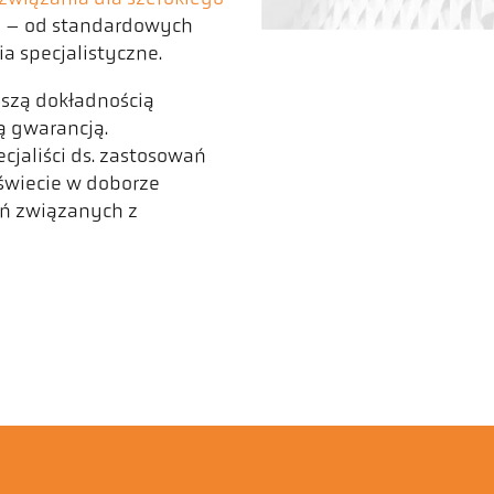
h
– od standardowych
 specjalistyczne.
ższą dokładnością
ą gwarancją.
cjaliści ds. zastosowań
świecie w doborze
ń związanych z