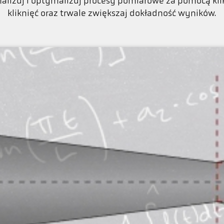
nalizuj i optymalizuj procesy pomiarowe za pomocą kil
kliknięć oraz trwale zwiększaj dokładność wyników.