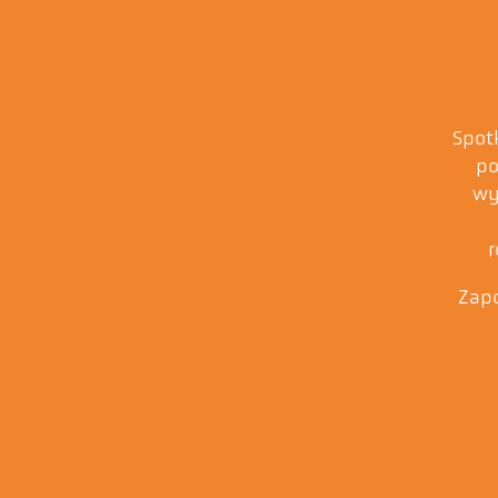
Spot
po
wy
Zapo