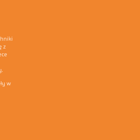
hniki
ę z
ece
.
ały w