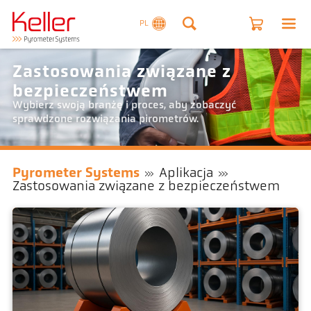
PL
Zastosowania związane z
bezpieczeństwem
Wybierz swoją branżę i proces, aby zobaczyć
sprawdzone rozwiązania pirometrów.
Pyrometer Systems
Aplikacja
Zastosowania związane z bezpieczeństwem