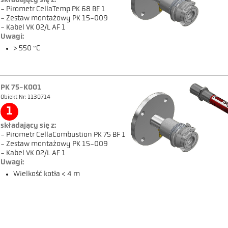
składający się z:
- Pirometr CellaTemp PK 68 BF 1
- Zestaw montażowy PK 15-009
- Kabel VK 02/L AF 1
Uwagi:
> 550 °C
PK 75-K001
Obiekt Nr: 1130714
1
składający się z:
- Pirometr CellaCombustion PK 75 BF 1
- Zestaw montażowy PK 15-009
- Kabel VK 02/L AF 1
Uwagi:
Wielkość kotła < 4 m