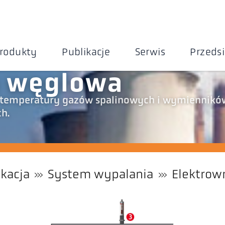
rodukty
Publikacje
Serwis
Przeds
a węglowa
temperatury gazów spalinowych i wymiennikó
h.
ikacja
System wypalania
Elektrow