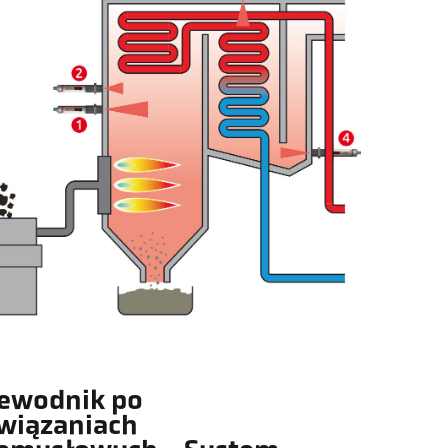
ewodnik po
wiązaniach