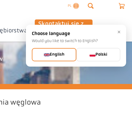
PL
Skontaktuj się z
iębiorstwa
nami
×
Choose language
Would you like to switch to English?
English
Polski
w
nia węglowa