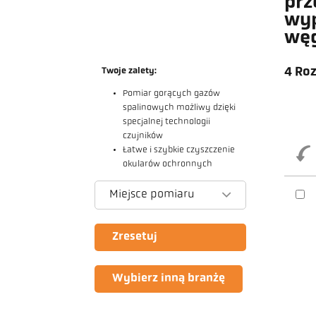
prz
wyp
wę
4 Ro
Twoje zalety:
Pomiar gorących gazów
spalinowych możliwy dzięki
specjalnej technologii
czujników
Łatwe i szybkie czyszczenie
okularów ochronnych
Miejsce pomiaru
Zresetuj
Wybierz inną branżę