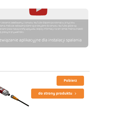
m zostanie załadowany z serwisu YouTube dopiero po kliknięciu przycisku
ania. Podczas ładowania dane są przesyłane do serwisu YouTube, gdzie są
a.
arzane poza naszą strefą wpływów. Więcej informacji na ten temat można znaleźć
j polityce prywatności.
związanie aplikacyjne dla instalacji spalania
Pobierz
do strony produktu