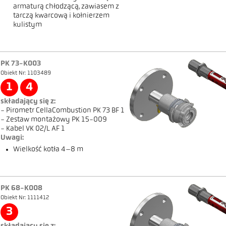
armaturą chłodzącą, zawiasem z
tarczą kwarcową i kołnierzem
kulistym
PK 73-K003
Obiekt Nr: 1103489
1
4
składający się z:
- Pirometr CellaCombustion PK 73 BF 1
- Zestaw montażowy PK 15-009
- Kabel VK 02/L AF 1
Uwagi:
Wielkość kotła 4–8 m
PK 68-K008
Obiekt Nr: 1111412
3