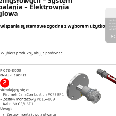
emysłowych - System
alania - Elektrownia
glowa
Ten fil
odtwarz
związania systemowe zgodne z wyborem użytkownik
przetw
w nasze
Ro
Wybierz produkty, aby je porównać.
PK 72-K003
Obiekt Nr: 1103493
2
składający się z:
- Pirometr CellaCombustion PK 72 BF 1
- Zestaw montażowy PK 15-009
- Kabel VK 02/L AF 1
Uwagi:
Zestaw montażowy z otwartą