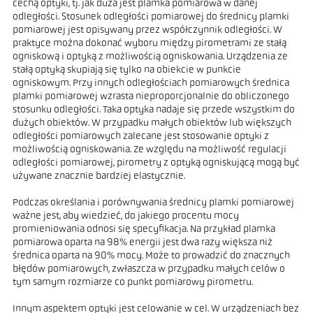
cechą optyki, tj. jak duża jest plamka pomiarowa w danej
odległości. Stosunek odległości pomiarowej do średnicy plamki
pomiarowej jest opisywany przez współczynnik odległości. W
praktyce można dokonać wyboru między pirometrami ze stałą
ogniskową i optyką z możliwością ogniskowania. Urządzenia ze
stałą optyką skupiają się tylko na obiekcie w punkcie
ogniskowym. Przy innych odległościach pomiarowych średnica
plamki pomiarowej wzrasta nieproporcjonalnie do obliczonego
stosunku odległości. Taka optyka nadaje się przede wszystkim do
dużych obiektów. W przypadku małych obiektów lub większych
odległości pomiarowych zalecane jest stosowanie optyki z
możliwością ogniskowania. Ze względu na możliwość regulacji
odległości pomiarowej, pirometry z optyką ogniskującą mogą być
używane znacznie bardziej elastycznie.
Podczas określania i porównywania średnicy plamki pomiarowej
ważne jest, aby wiedzieć, do jakiego procentu mocy
promieniowania odnosi się specyfikacja. Na przykład plamka
pomiarowa oparta na 98% energii jest dwa razy większa niż
średnica oparta na 90% mocy. Może to prowadzić do znacznych
błędów pomiarowych, zwłaszcza w przypadku małych celów o
tym samym rozmiarze co punkt pomiarowy pirometru.
Innym aspektem optyki jest celowanie w cel. W urządzeniach bez