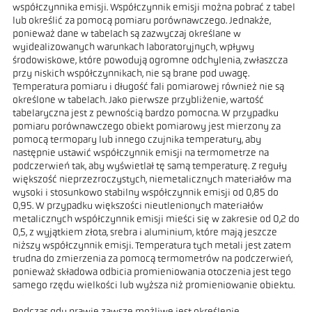
współczynnika emisji. Współczynnik emisji można pobrać z tabel
lub określić za pomocą pomiaru porównawczego. Jednakże,
ponieważ dane w tabelach są zazwyczaj określane w
wyidealizowanych warunkach laboratoryjnych, wpływy
środowiskowe, które powodują ogromne odchylenia, zwłaszcza
przy niskich współczynnikach, nie są brane pod uwagę.
Temperatura pomiaru i długość fali pomiarowej również nie są
określone w tabelach. Jako pierwsze przybliżenie, wartość
tabelaryczna jest z pewnością bardzo pomocna. W przypadku
pomiaru porównawczego obiekt pomiarowy jest mierzony za
pomocą termopary lub innego czujnika temperatury, aby
następnie ustawić współczynnik emisji na termometrze na
podczerwień tak, aby wyświetlał tę samą temperaturę. Z reguły
większość nieprzezroczystych, niemetalicznych materiałów ma
wysoki i stosunkowo stabilny współczynnik emisji od 0,85 do
0,95. W przypadku większości nieutlenionych materiałów
metalicznych współczynnik emisji mieści się w zakresie od 0,2 do
0,5, z wyjątkiem złota, srebra i aluminium, które mają jeszcze
niższy współczynnik emisji. Temperatura tych metali jest zatem
trudna do zmierzenia za pomocą termometrów na podczerwień,
ponieważ składowa odbicia promieniowania otoczenia jest tego
samego rzędu wielkości lub wyższa niż promieniowanie obiektu.