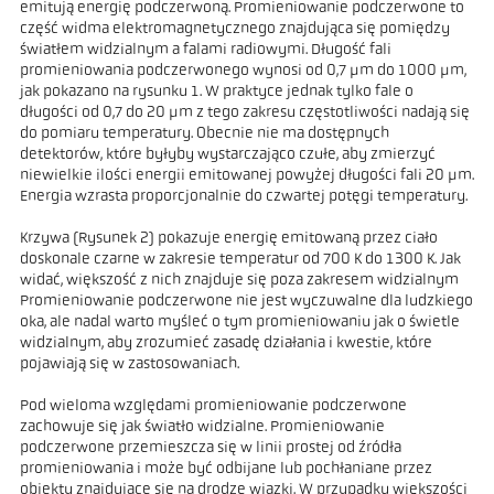
emitują energię podczerwoną. Promieniowanie podczerwone to
część widma elektromagnetycznego znajdująca się pomiędzy
światłem widzialnym a falami radiowymi. Długość fali
promieniowania podczerwonego wynosi od 0,7 µm do 1000 µm,
jak pokazano na rysunku 1. W praktyce jednak tylko fale o
długości od 0,7 do 20 µm z tego zakresu częstotliwości nadają się
do pomiaru temperatury. Obecnie nie ma dostępnych
detektorów, które byłyby wystarczająco czułe, aby zmierzyć
niewielkie ilości energii emitowanej powyżej długości fali 20 µm.
Energia wzrasta proporcjonalnie do czwartej potęgi temperatury.
Krzywa (Rysunek 2) pokazuje energię emitowaną przez ciało
doskonale czarne w zakresie temperatur od 700 K do 1300 K. Jak
widać, większość z nich znajduje się poza zakresem widzialnym
Promieniowanie podczerwone nie jest wyczuwalne dla ludzkiego
oka, ale nadal warto myśleć o tym promieniowaniu jak o świetle
widzialnym, aby zrozumieć zasadę działania i kwestie, które
pojawiają się w zastosowaniach.
Pod wieloma względami promieniowanie podczerwone
zachowuje się jak światło widzialne. Promieniowanie
podczerwone przemieszcza się w linii prostej od źródła
promieniowania i może być odbijane lub pochłaniane przez
obiekty znajdujące się na drodze wiązki. W przypadku większości