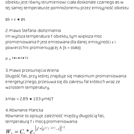
obiektu jest równy strumieniowi ciała doskonale czarnego øs w
tej samej temperaturze pomnożonemu przez emisyjność obiektu
øλ = ε * øs
2. Prawo Stefana-Boltzmanna
Im wyższa temperatura T obiektu, tym większa moc
promieniowania P jest emitowana dla danej emisyjności ε i
powierzchni promieniującej A (k = stała)
k*ε*A*T4
P =
3. Prawo przesunięcia Wiena
Długość fali, przy której znajduje się maksimum promieniowania
energetycznego, przesuwa się do zakresu fal krótkich wraz ze
wzrostem temperatury.
λmax = 2.89 * 103 μmK/T
4. Równanie Plancka
Równanie to opisuje zależność między długością fali,
temperaturą T i mocą promieniowania