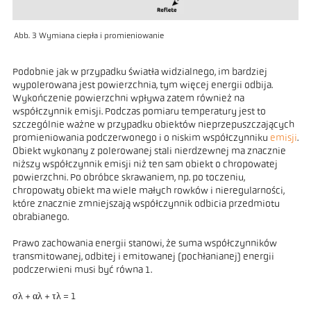
Abb. 3 Wymiana ciepła i promieniowanie
Podobnie jak w przypadku światła widzialnego, im bardziej
wypolerowana jest powierzchnia, tym więcej energii odbija.
Wykończenie powierzchni wpływa zatem również na
współczynnik emisji. Podczas pomiaru temperatury jest to
szczególnie ważne w przypadku obiektów nieprzepuszczających
promieniowania podczerwonego i o niskim współczynniku
emisji
.
Obiekt wykonany z polerowanej stali nierdzewnej ma znacznie
niższy współczynnik emisji niż ten sam obiekt o chropowatej
powierzchni. Po obróbce skrawaniem, np. po toczeniu,
chropowaty obiekt ma wiele małych rowków i nieregularności,
które znacznie zmniejszają współczynnik odbicia przedmiotu
obrabianego.
Prawo zachowania energii stanowi, że suma współczynników
transmitowanej, odbitej i emitowanej (pochłanianej) energii
podczerwieni musi być równa 1.
σλ + αλ + τλ = 1