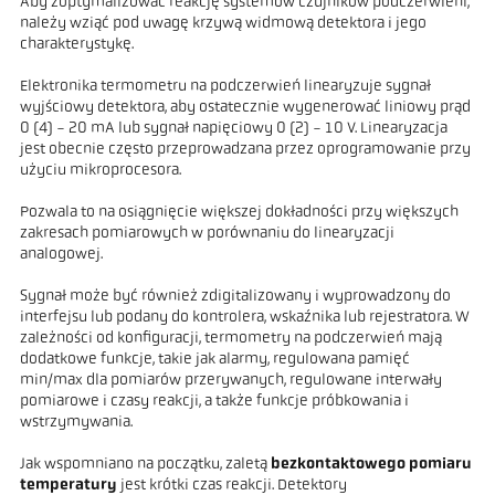
Aby zoptymalizować reakcję systemów czujników podczerwieni,
należy wziąć pod uwagę krzywą widmową detektora i jego
charakterystykę.
Elektronika termometru na podczerwień linearyzuje sygnał
wyjściowy detektora, aby ostatecznie wygenerować liniowy prąd
0 (4) - 20 mA lub sygnał napięciowy 0 (2) - 10 V. Linearyzacja
jest obecnie często przeprowadzana przez oprogramowanie przy
użyciu mikroprocesora.
Pozwala to na osiągnięcie większej dokładności przy większych
zakresach pomiarowych w porównaniu do linearyzacji
analogowej.
Sygnał może być również zdigitalizowany i wyprowadzony do
interfejsu lub podany do kontrolera, wskaźnika lub rejestratora. W
zależności od konfiguracji, termometry na podczerwień mają
dodatkowe funkcje, takie jak alarmy, regulowana pamięć
min/max dla pomiarów przerywanych, regulowane interwały
pomiarowe i czasy reakcji, a także funkcje próbkowania i
wstrzymywania.
Jak wspomniano na początku, zaletą
bezkontaktowego pomiaru
temperatury
jest krótki czas reakcji. Detektory