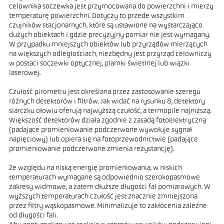
celownika soczewka jest przymocowana do powierzchni i mierzy
temperaturę powierzchni. Dotyczy to przede wszystkim
czujników stacjonarnych, które są ustawione na wystarczająco
dużych obiektach i gdzie precyzyjny pomiar nie jest wymagany.
W przypadku mniejszych obiektów lub przyrządów mierzących
na większych odległościach, niezbędny jest przyrząd celowniczy
w postaci soczewki optycznej, plamki świetlnej lub wiązki
laserowej.
Czułość pirometru jest określana przez zastosowanie szeregu
różnych detektorów i filtrów. Jak widać na rysunku 8, detektory
siarczku ołowiu oferują najwyższą czułość, a termopile najniższą.
Większość detektorów działa zgodnie z zasadą fotoelektryczną
(padające promieniowanie podczerwone wywołuje sygnał
napięciowy) lub opiera się na fotoprzewodnictwie (padające
promieniowanie podczerwone zmienia rezystancję).
Ze względu na niską energię promieniowania, w niskich
temperaturach wymagane są odpowiednio szerokopasmowe
zakresy widmowe, a zatem dłuższe długości fal pomiarowych. W
wyższych temperaturach czułość jest znacznie zmniejszona
przez filtry wąskopasmowe. Minimalizuje to zakłócenia zależne
od długości fali.