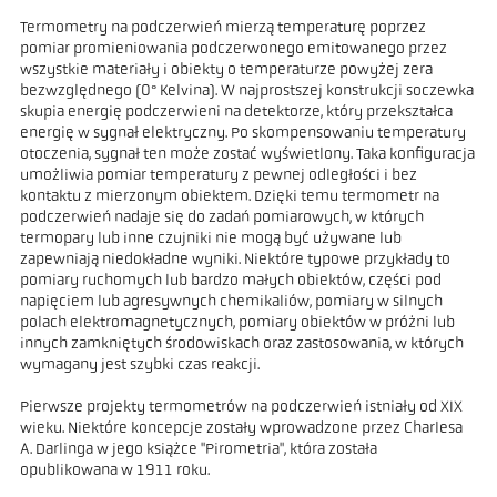
Termometry na podczerwień mierzą temperaturę poprzez
pomiar promieniowania podczerwonego emitowanego przez
wszystkie materiały i obiekty o temperaturze powyżej zera
bezwzględnego (0° Kelvina). W najprostszej konstrukcji soczewka
skupia energię podczerwieni na detektorze, który przekształca
energię w sygnał elektryczny. Po skompensowaniu temperatury
otoczenia, sygnał ten może zostać wyświetlony. Taka konfiguracja
umożliwia pomiar temperatury z pewnej odległości i bez
kontaktu z mierzonym obiektem. Dzięki temu termometr na
podczerwień nadaje się do zadań pomiarowych, w których
termopary lub inne czujniki nie mogą być używane lub
zapewniają niedokładne wyniki. Niektóre typowe przykłady to
pomiary ruchomych lub bardzo małych obiektów, części pod
napięciem lub agresywnych chemikaliów, pomiary w silnych
polach elektromagnetycznych, pomiary obiektów w próżni lub
innych zamkniętych środowiskach oraz zastosowania, w których
wymagany jest szybki czas reakcji.
Pierwsze projekty termometrów na podczerwień istniały od XIX
wieku. Niektóre koncepcje zostały wprowadzone przez Charlesa
A. Darlinga w jego książce "Pirometria", która została
opublikowana w 1911 roku.