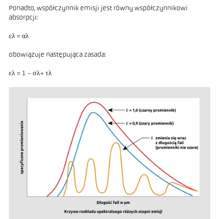
Ponadto, współczynnik emisji jest równy współczynnikowi
absorpcji:
ελ = αλ
obowiązuje następująca zasada:
ελ = 1 - σλ+ τλ