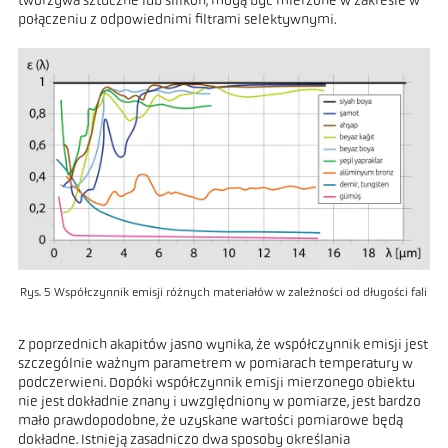
tworzywa sztuczne lub silikon, mogą być mierzone w zakresie w
połączeniu z odpowiednimi filtrami selektywnymi.
Rys. 5 Współczynnik emisji różnych materiałów w zależności od długości fali
Z poprzednich akapitów jasno wynika, że współczynnik emisji jest
szczególnie ważnym parametrem w pomiarach temperatury w
podczerwieni. Dopóki współczynnik emisji mierzonego obiektu
nie jest dokładnie znany i uwzględniony w pomiarze, jest bardzo
mało prawdopodobne, że uzyskane wartości pomiarowe będą
dokładne. Istnieją zasadniczo dwa sposoby określania