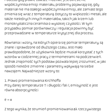
Podczas gdy prawie zawsze możliwe jest określenie
współczynnika emisji materiału, problemy pojawiają się, gdy
materiał nie ma stałego współczynnika emisji, ale zamiast tego
zmienia się wraz z temperaturą. Dotyczy to większości metali, ale
także niektórych innych materiałów, takich jak krzem lub
monokrystaliczna ceramika o wysokiej czystości. W tym
przypadku pomiar porównawczy i regulacja powinny być
przeprowadzane w temperaturze krytycznej dla procesu.
Równania i wzory, na których opiera się pomiar temperatury, są
znane i sprawdzone od dłuższego czasu. Jest mało
prawdopodobne, że użytkownik będzie musiał korzystać z tych
wzorów w codziennej pracy z termometrami na podczerwień.
Jednak znajomość tych podstaw pozwala lepiej zrozumieć, w jaki
sposób niektóre zmienne i parametry wpływają na siebie
nawzajem. Najważniejsze wzory to:
1. Prawo promieniowania Kirchhoffa
Przy danej temperaturze T i długości fali l, emisyjność e jest
równa absorpcyjności
e = α
Z tego wynika, że strumień promieniowania øλ rzeczywistego