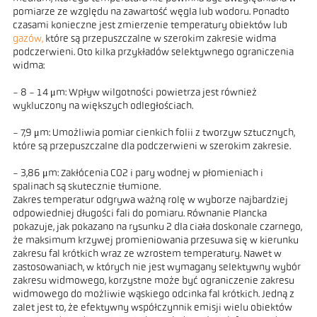
pomiarze ze względu na zawartość węgla lub wodoru. Ponadto
czasami konieczne jest zmierzenie temperatury obiektów lub
gazów,
które są przepuszczalne w szerokim zakresie widma
podczerwieni. Oto kilka przykładów selektywnego ograniczenia
widma:
- 8 - 14 μm: Wpływ wilgotności powietrza jest również
wykluczony na większych odległościach.
- 7,9 μm: Umożliwia pomiar cienkich folii z tworzyw sztucznych,
które są przepuszczalne dla podczerwieni w szerokim zakresie.
- 3,86 μm: Zakłócenia CO2 i pary wodnej w płomieniach i
spalinach są skutecznie tłumione.
Zakres temperatur odgrywa ważną rolę w wyborze najbardziej
odpowiedniej długości fali do pomiaru. Równanie Plancka
pokazuje, jak pokazano na rysunku 2 dla ciała doskonale czarnego,
że maksimum krzywej promieniowania przesuwa się w kierunku
zakresu fal krótkich wraz ze wzrostem temperatury. Nawet w
zastosowaniach, w których nie jest wymagany selektywny wybór
zakresu widmowego, korzystne może być ograniczenie zakresu
widmowego do możliwie wąskiego odcinka fal krótkich. Jedną z
zalet jest to, że efektywny współczynnik emisji wielu obiektów