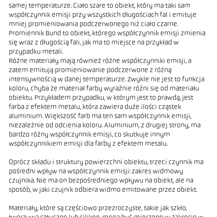
samej temperaturze. Ciało szare to obiekt, który ma taki sam
współczynnik emisji przy wszystkich długościach fal i emituje
mniej promieniowania podczerwonego niż ciało czarne.
Promiennik Bund to obiekt, którego współczynnik emisji zmienia
się wraz z długością fali, jak ma to miejsce na przykład w
przypadku metali.
Różne materiały mają również różne współczynniki emisji, a
zatem emitują promieniowanie podczerwone z różną
intensywnością w danej temperaturze. Zwykle nie jest to funkcja
koloru, chyba że materiał farby wyraźnie różni się od materiału
obiektu. Przykładem przypadku, w którym jest to prawdą, jest
farba z efektem metalu, która zawiera duże ilości cząstek
aluminium. Większość farb ma ten sam współczynnik emisji,
niezależnie od odcienia koloru. Aluminium, z drugiej strony, ma
bardzo różny współczynnik emisji, co skutkuje innym
współczynnikiem emisji dla farby z efektem metalu.
Oprócz składu i struktury powierzchni obiektu, trzeci czynnik ma
pośredni wpływ na współczynnik emisji: zakres widmowy
czujnika. Nie ma on bezpośredniego wpływu na obiekt, ale na
sposób, w jaki czujnik odbiera widmo emitowane przez obiekt.
Materiały, które są częściowo przezroczyste, takie jak szkło,