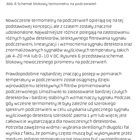
Abb. 6 Schemat blokowy termometru na podczerwień
Nowoczesne termometry na podczerwień opierają się na tej
podstawowej koncepcji, ale z czasem zostały znacznie
udoskonalone. Najważniejsze różnice polegają na zastosowaniu
różnych typów detektorów, selektywnego filtrowania sygnału
podczerwieni, linearyzacji i wzmocnienia sygnału detektora oraz
znormalizowanych sygnałów wyjściowych temperatury, takich
jak 4-20 mA lub 0-10 V DC. Rysunek 6 przedstawia schemat
blokowy nowoczesnego pirometru na podczerwień.
Prawdopodobnie najbardziej znaczący postęp w pomiarach
temperatury w podczerwieni został osiągnięty dzięki
wprowadzeniu selektywnych filtrów promieniowania
podczerwonego. Umożliwiło to zastosowanie bardziej czułych
detektorów i bardziej stabilnych wzmacniaczy sygnału. Podczas
gdy wczesne termometry IR były zależne od szerokiego
spektrum podczerwieni w celu uzyskania użytecznego sygnału
wyjściowego detektora, szerokość pasma 1 μm lub więcej jest
całkowicie wystarczająca dla nowoczesnych detektorów.
Potrzeba zawężenia widma i wybrania określonych długości fal
wynika z faktu, że pomiary często muszą być wykonywane przez
medium, którego temperatura nie powinna być uwzględniana w