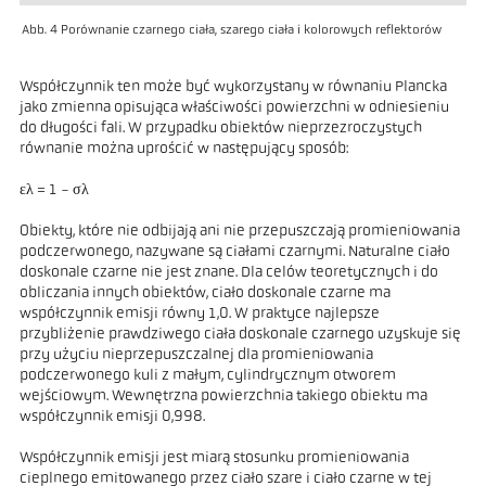
Abb. 4 Porównanie czarnego ciała, szarego ciała i kolorowych reflektorów
Współczynnik ten może być wykorzystany w równaniu Plancka
jako zmienna opisująca właściwości powierzchni w odniesieniu
do długości fali. W przypadku obiektów nieprzezroczystych
równanie można uprościć w następujący sposób:
ελ = 1 - σλ
Obiekty, które nie odbijają ani nie przepuszczają promieniowania
podczerwonego, nazywane są ciałami czarnymi. Naturalne ciało
doskonale czarne nie jest znane. Dla celów teoretycznych i do
obliczania innych obiektów, ciało doskonale czarne ma
współczynnik emisji równy 1,0. W praktyce najlepsze
przybliżenie prawdziwego ciała doskonale czarnego uzyskuje się
przy użyciu nieprzepuszczalnej dla promieniowania
podczerwonego kuli z małym, cylindrycznym otworem
wejściowym. Wewnętrzna powierzchnia takiego obiektu ma
współczynnik emisji 0,998.
Współczynnik emisji jest miarą stosunku promieniowania
cieplnego emitowanego przez ciało szare i ciało czarne w tej