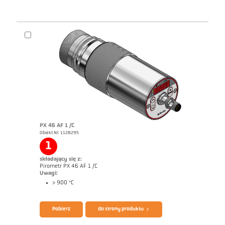
PX 46 AF 1 /C
Obiekt Nr: 1128295
1
składający się z:
Pirometr PX 46 AF 1 /C
Uwagi:
> 900 °C
Pobierz
do strony produktu