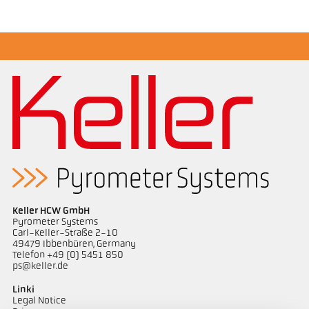
Broszura CellaTemp PX
Questionnaire Radiation Pyrometers
Keller HCW GmbH
Pyrometer Systems
Carl-Keller-Straße 2-10
49479 Ibbenbüren, Germany
Telefon +49 (0) 5451 850
ps@keller.de
Linki
Legal Notice