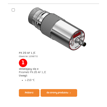
Broszura CellaTemp PX
Questionnaire Radiation Pyrometers
PX 20 AF 1 /C
Obiekt Nr: 1098772
1
składający się z:
Pirometr PX 20 AF 1 /C
Uwagi:
> 210 °C
Pobierz
do strony produktu