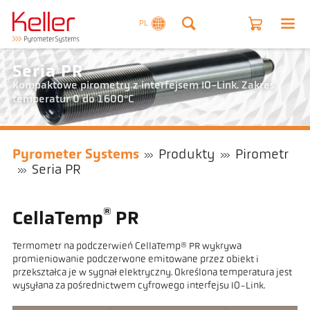
PL
Seria PR
Kompaktowe pirometry z interfejsem IO-Link. Zakres
temperatur 0 do 1600°C
Pyrometer Systems
Produkty
Pirometr
Seria PR
®
CellaTemp
PR
Termometr na podczerwień CellaTemp® PR wykrywa
promieniowanie podczerwone emitowane przez obiekt i
przekształca je w sygnał elektryczny. Określona temperatura jest
wysyłana za pośrednictwem cyfrowego interfejsu IO-Link.