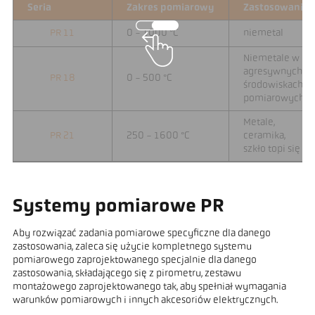
Seria
Zakres pomiarowy
Zastosowanie
PR 11
0 - 1000 °C
niemetal
Niemetale w
agresywnych
PR 18
0 - 500 °C
środowiskach
pomiarowych
Metale,
PR 21
250 - 1600 °C
ceramika,
szkło topi się
Systemy pomiarowe PR
Aby rozwiązać zadania pomiarowe specyficzne dla danego
zastosowania, zaleca się użycie kompletnego systemu
pomiarowego zaprojektowanego specjalnie dla danego
zastosowania, składającego się z pirometru, zestawu
montażowego zaprojektowanego tak, aby spełniał wymagania
warunków pomiarowych i innych akcesoriów elektrycznych.