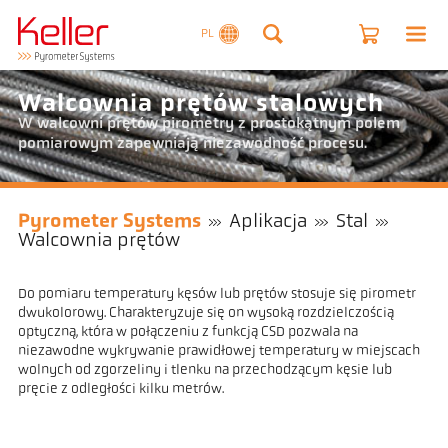
PL
Walcownia prętów stalowych
W walcowni prętów pirometry z prostokątnym polem
pomiarowym zapewniają niezawodność procesu.
Pyrometer Systems
Aplikacja
Stal
Walcownia prętów
Do pomiaru temperatury kęsów lub prętów stosuje się pirometr
dwukolorowy. Charakteryzuje się on wysoką rozdzielczością
optyczną, która w połączeniu z funkcją CSD pozwala na
niezawodne wykrywanie prawidłowej temperatury w miejscach
wolnych od zgorzeliny i tlenku na przechodzącym kęsie lub
pręcie z odległości kilku metrów.