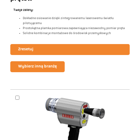
Twoje zalety:
Dokładne osiowanie dzięki zintegrowanemu laserowemu światłu
pilotującemu
Prostokątna plamka pomiarowa zapewniająca niezawodny pomiar pręta
Solidne kombinacje montażowe do środowisk przemysłowych
Zresetuj
Wybierz inną branżę