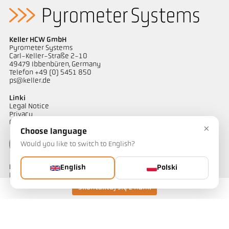
Keller HCW GmbH
Pyrometer Systems
Carl-Keller-Straße 2-10
49479 Ibbenbüren, Germany
Telefon +49 (0) 5451 850
ps@keller.de
Linki
Legal Notice
Privacy
GTC
×
Choose language
Would you like to switch to English?
Kontakt
English
Polski
Mają Państwo pytania dotyczące naszych rozwiązań do pomiaru
temperatury? Nasz zespół chętnie służy pomocą.
Skontaktuj się z nami
Skontaktuj się z nami