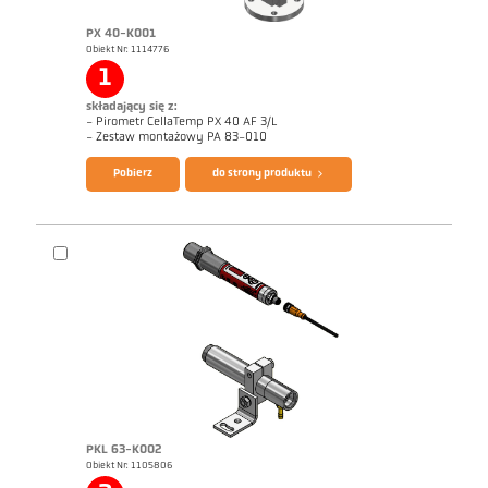
PX 40-K001
Obiekt Nr: 1114776
Zrealizowane zlecenia Walcownia prętów
1
składający się z:
- Pirometr CellaTemp PX 40 AF 3/L
Broszura CellaTemp PX
Questionnaire Radiation Pyrometers
- Zestaw montażowy PA 83-010
Pobierz
do strony produktu
PKL 63-K002
Obiekt Nr: 1105806
Zrealizowane zlecenia Walcownia prętów
Rysunek wymiarowy PA 40-K011