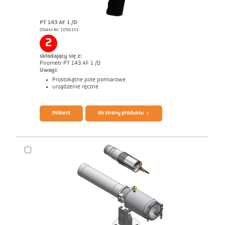
PT 143 AF 1 /D
Obiekt Nr: 1056151
2
składający się z:
Pirometr PT 143 AF 1 /D
Uwagi:
Prostokątne pole pomiarowe
urządzenie ręczne
Broszura CellaPort PT
Questionnaire Radiation Pyrometers
Pobierz
do strony produktu