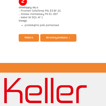
2
składający się z:
- Pirometr CellaTemp PKL 63 BF 2/L
- Zestaw montażowy PK 01-007
- Kabel VK 02/L AF 1
Uwagi:
prostokątne pole pomiarowe
Broszura CellaTemp PK PKF PKL
Questionnaire Radiation Pyrometers
Pobierz
do strony produktu
Zrealizowane zlecenia Walcownia prętów
Rysunek wymiarowy PKL 63-K002